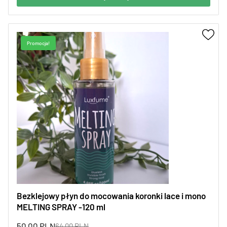
Promocja!
Bezklejowy płyn do mocowania koronki lace i mono
MELTING SPRAY -120 ml
50,00
PLN
64,00
PLN