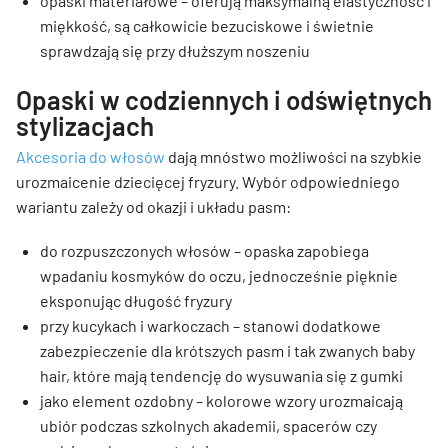
opaski materiałowe – oferują maksymalną elastyczność i
miękkość, są całkowicie bezuciskowe i świetnie
sprawdzają się przy dłuższym noszeniu
Opaski w codziennych i odświętnych
stylizacjach
Akcesoria do włosów
dają mnóstwo możliwości na szybkie
urozmaicenie dziecięcej fryzury. Wybór odpowiedniego
wariantu zależy od okazji i układu pasm:
do rozpuszczonych włosów – opaska zapobiega
wpadaniu kosmyków do oczu, jednocześnie pięknie
eksponując długość fryzury
przy kucykach i warkoczach – stanowi dodatkowe
zabezpieczenie dla krótszych pasm i tak zwanych baby
hair, które mają tendencję do wysuwania się z gumki
jako element ozdobny – kolorowe wzory urozmaicają
ubiór podczas szkolnych akademii, spacerów czy