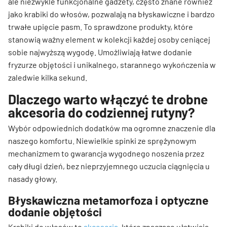
ale niezwykle funkcjonalne gadżety, często znane również
jako krabiki do włosów, pozwalają na błyskawiczne i bardzo
trwałe upięcie pasm. To sprawdzone produkty, które
stanowią ważny element w kolekcji każdej osoby ceniącej
sobie najwyższą wygodę. Umożliwiają łatwe dodanie
fryzurze objętości i unikalnego, starannego wykończenia w
zaledwie kilka sekund.
Dlaczego warto włączyć te drobne
akcesoria do codziennej rutyny?
Wybór odpowiednich dodatków ma ogromne znaczenie dla
naszego komfortu. Niewielkie spinki ze sprężynowym
mechanizmem to gwarancja wygodnego noszenia przez
cały długi dzień, bez nieprzyjemnego uczucia ciągnięcia u
nasady głowy.
Błyskawiczna metamorfoza i optyczne
dodanie objętości
Krabiki do włosów to
akcesoria
, które znacząco ułatwiają