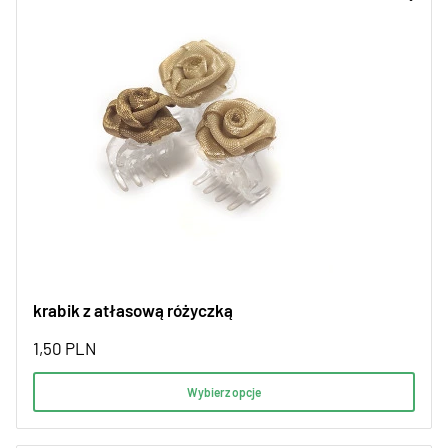
krabik z atłasową różyczką
1,50
PLN
Wybierz opcje