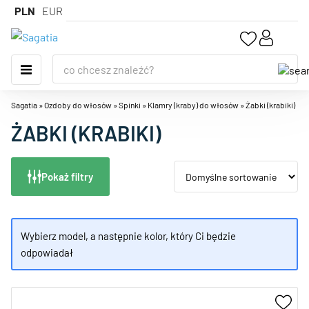
PLN
EUR
Sagatia
»
Ozdoby do włosów
»
Spinki
»
Klamry (kraby) do włosów
»
Żabki (krabiki)
ŻABKI (KRABIKI)
Pokaż filtry
Wybierz model, a następnie kolor, który Ci będzie
odpowiadał