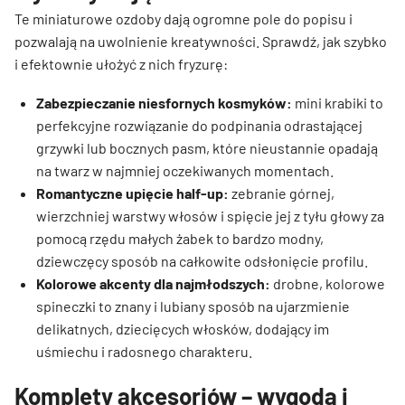
Te miniaturowe ozdoby dają ogromne pole do popisu i
pozwalają na uwolnienie kreatywności. Sprawdź, jak szybko
i efektownie ułożyć z nich fryzurę:
Zabezpieczanie niesfornych kosmyków:
mini krabiki to
perfekcyjne rozwiązanie do podpinania odrastającej
grzywki lub bocznych pasm, które nieustannie opadają
na twarz w najmniej oczekiwanych momentach.
Romantyczne upięcie half-up:
zebranie górnej,
wierzchniej warstwy włosów i spięcie jej z tyłu głowy za
pomocą rzędu małych żabek to bardzo modny,
dziewczęcy sposób na całkowite odsłonięcie profilu.
Kolorowe akcenty dla najmłodszych:
drobne, kolorowe
spineczki to znany i lubiany sposób na ujarzmienie
delikatnych, dziecięcych włosków, dodający im
uśmiechu i radosnego charakteru.
Komplety akcesoriów – wygoda i