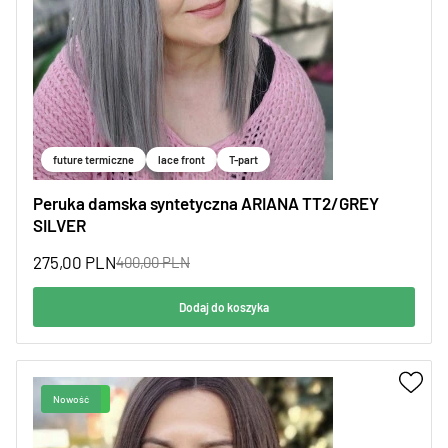
future termiczne
lace front
T-part
Peruka damska syntetyczna ARIANA TT2/GREY
SILVER
275,00
PLN
400,00
PLN
Dodaj do koszyka
Promocja!