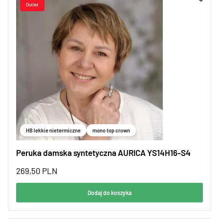
HB lekkie nietermiczne
mono top crown
Peruka damska syntetyczna AURICA YS14H16-S4
269,50
PLN
Dodaj do koszyka