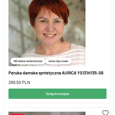
HB lekkie nietermiczne
mono top crown
Peruka damska syntetyczna AURICA YS131H135-S6
269,50
PLN
Dodaj do koszyka