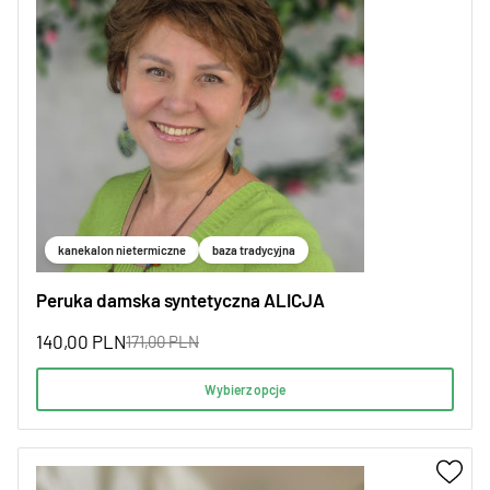
kanekalon nietermiczne
baza tradycyjna
Peruka damska syntetyczna ALICJA
140,00
PLN
171,00
PLN
Wybierz opcje