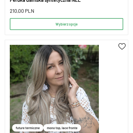
210,00
PLN
Wybierz opcje
future termiczne
mono top, lace fronte