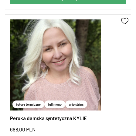
future termiczne
full mono
grip strips
Peruka damska syntetyczna KYLIE
688,00
PLN