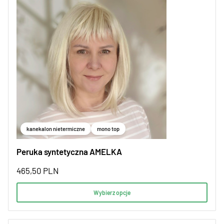
kanekalon nietermiczne
mono top
Peruka syntetyczna AMELKA
465,50
PLN
Wybierz opcje