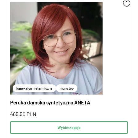
kanekalon nietermiczne
mono top
Peruka damska syntetyczna ANETA
465,50
PLN
Wybierz opcje