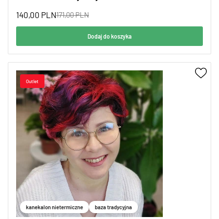
140,00
PLN
171,00
PLN
Dodaj do koszyka
kanekalon nietermiczne
baza tradycyjna