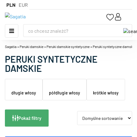
PLN
EUR
Sagatia
»
Peruki damskie
»
Peruki damskie syntetyczne
»
Peruki syntetyczne damskie
PERUKI SYNTETYCZNE
DAMSKIE
długie włosy
półdługie włosy
krótkie włosy
Pokaż filtry