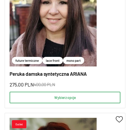
future termiczne
lace front
mono part
Peruka damska syntetyczna ARIANA
275,00
PLN
400,00
PLN
Wybierz opcje