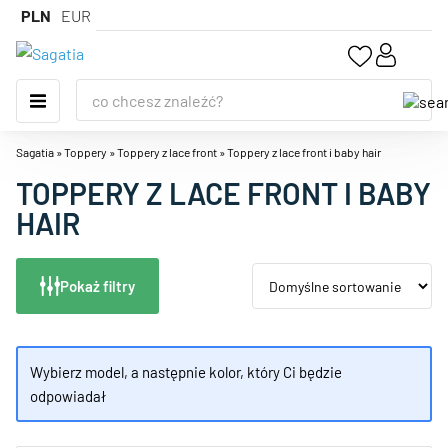
PLN
EUR
Sagatia
»
Toppery
»
Toppery z lace front
»
Toppery z lace front i baby hair
TOPPERY Z LACE FRONT I BABY
HAIR
Pokaż filtry
Wybierz model, a następnie kolor, który Ci będzie
odpowiadał