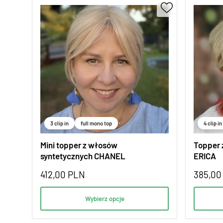
3 clip in
full mono top
4 clip in
Mini topper z włosów
Topper 
syntetycznych CHANEL
ERICA
412,00
PLN
385,0
Wybierz opcje