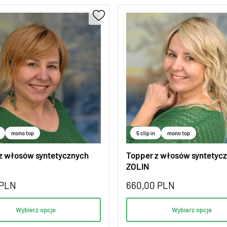
mono top
5 clip in
mono top
z włosów syntetycznych
Topper z włosów syntetyc
ZOLIN
PLN
660,00
PLN
Wybierz opcje
Wybierz opcje