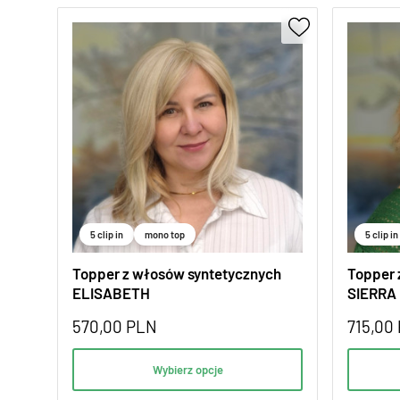
5 clip in
mono top
5 clip in
Topper z włosów syntetycznych
Topper 
ELISABETH
SIERRA
570,00
PLN
715,00
Wybierz opcje