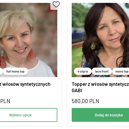
full mono top
4 clip in
lace front
mono top
z włosów syntetycznych
Topper z włosów syntetyc
GABI
0
PLN
580,00
PLN
Wybierz opcje
Dodaj do koszyka