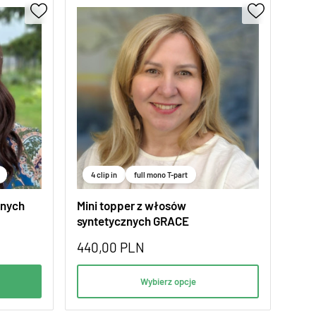
4 clip in
full mono T-part
znych
Mini topper z włosów
syntetycznych GRACE
440,00
PLN
Wybierz opcje