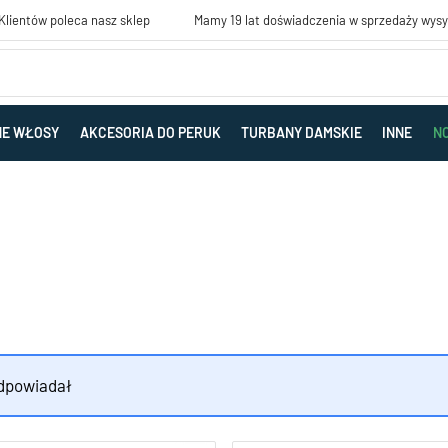
lientów poleca nasz sklep
Mamy 19 lat doświadczenia w sprzedaży wys
NE WŁOSY
AKCESORIA DO PERUK
TURBANY DAMSKIE
INNE
N
odpowiadał