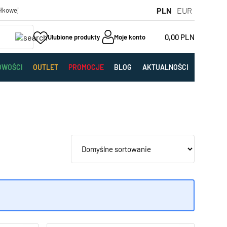
PLN
EUR
yłkowej
0,00
PLN
Ulubione produkty
Moje konto
OWOŚCI
OUTLET
PROMOCJE
BLOG
AKTUALNOŚCI