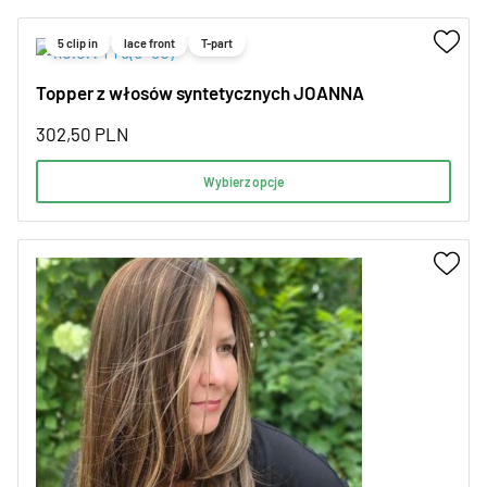
5 clip in
lace front
T-part
Topper z włosów syntetycznych JOANNA
302,50
PLN
Wybierz opcje