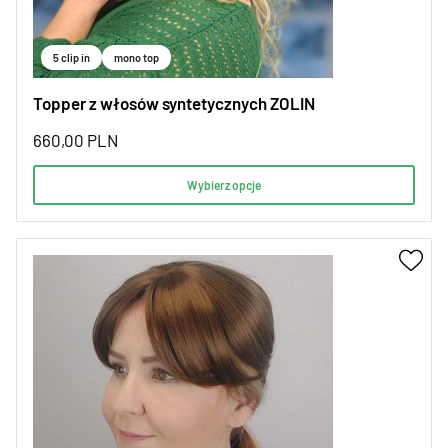
5 clip in
mono top
Topper z włosów syntetycznych ZOLIN
660,00
PLN
Wybierz opcje