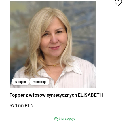
5 clip in
mono top
Topper z włosów syntetycznych ELISABETH
570,00
PLN
Wybierz opcje