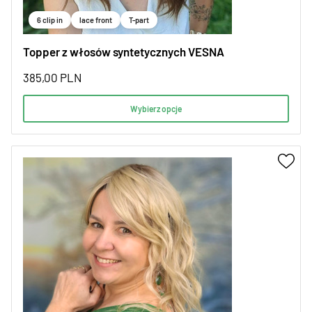
6 clip in
lace front
T-part
Topper z włosów syntetycznych VESNA
385,00
PLN
Wybierz opcje