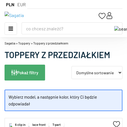
PLN
EUR
Sagatia
»
Toppery
»
Toppery z przedziałkiem
TOPPERY Z PRZEDZIAŁKIEM
Pokaż filtry
Wybierz model, a następnie kolor, który Ci będzie
odpowiadał
6 clip in
lace front
T-part