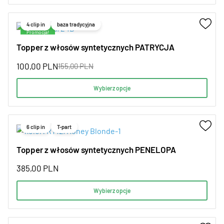
4 clip in
baza tradycyjna
Promocja!
Topper z włosów syntetycznych PATRYCJA
100,00
PLN
155,00
PLN
Wybierz opcje
6 clip in
T-part
Topper z włosów syntetycznych PENELOPA
385,00
PLN
Wybierz opcje