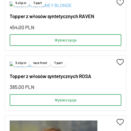
5 clip in
T-part
Topper z włosów syntetycznych RAVEN
454,00
PLN
Wybierz opcje
5 clip in
lace front
T-part
Topper z włosów syntetycznych ROSA
385,00
PLN
Wybierz opcje