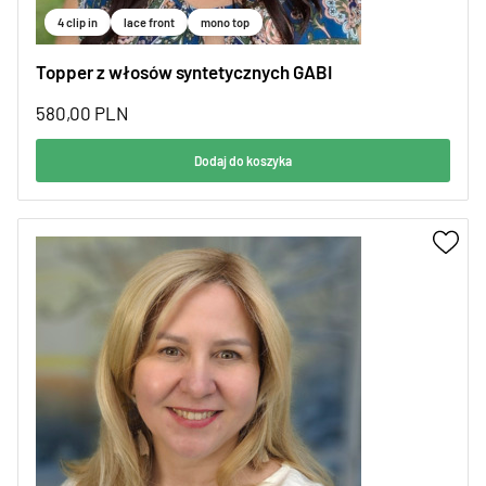
4 clip in
lace front
mono top
Topper z włosów syntetycznych GABI
580,00
PLN
Dodaj do koszyka