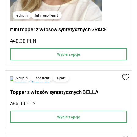
4 clip in
full mono T-part
Mini topper z włosów syntetycznych GRACE
440,00
PLN
Wybierz opcje
5 clip in
lace front
T-part
Topper z włosów syntetycznych BELLA
385,00
PLN
Wybierz opcje