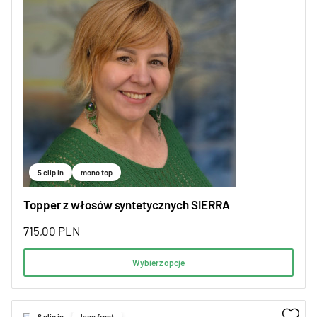
5 clip in
mono top
Topper z włosów syntetycznych SIERRA
715,00
PLN
Wybierz opcje
6 clip in
lace front