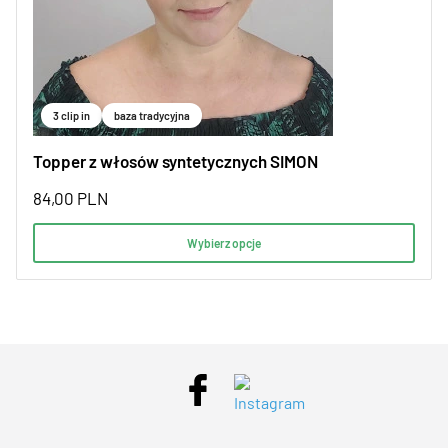
3 clip in
baza tradycyjna
Topper z włosów syntetycznych SIMON
84,00
PLN
Wybierz opcje