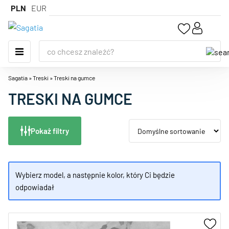
PLN
EUR
Sagatia
»
Treski
»
Treski na gumce
TRESKI NA GUMCE
Pokaż filtry
Wybierz model, a następnie kolor, który Ci będzie
odpowiadał