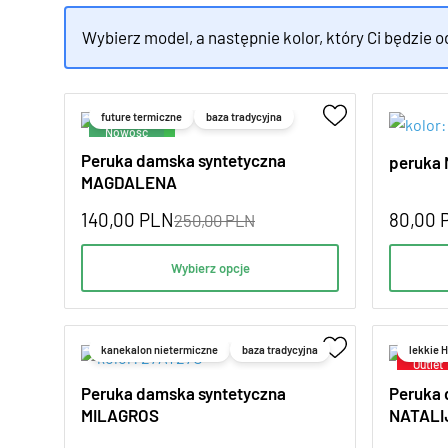
Wybierz model, a następnie kolor, który Ci będzie 
future termiczne
baza tradycyjna
Promocja!
Peruka damska syntetyczna
peruka
MAGDALENA
140,00
PLN
80,00
250,00
PLN
Wybierz opcje
kanekalon nietermiczne
baza tradycyjna
lekkie 
Peruka damska syntetyczna
Peruka 
MILAGROS
NATALI