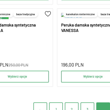
termiczne
baza tradycyjna
kanekalon nietermiczne
baza tr
cja!
damska syntetyczna
Peruka damska syntetyczn
LA
VANESSA
PLN
196,00
PLN
250,00
PLN
Wybierz opcje
Wybierz opcje
←
1
2
3
…