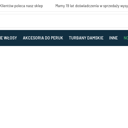
lientów poleca nasz sklep
Mamy 19 lat doświadczenia w sprzedaży wys
NE WŁOSY
AKCESORIA DO PERUK
TURBANY DAMSKIE
INNE
N