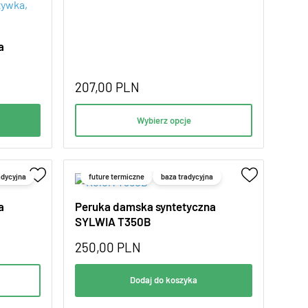
a
207,00
PLN
Wybierz opcje
adycyjna
future termiczne
baza tradycyjna
a
Peruka damska syntetyczna
SYLWIA T350B
250,00
PLN
Dodaj do koszyka