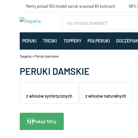
Mamy ponad 150 modeli peruk w ponad 80 kolorach
99% K
PERUKI
TRESKI
TOPPERY
PÓŁPERUKI
DOCZEPIA
Sagatia
»
Peruki damskie
PERUKI DAMSKIE
z włosów syntetycznych
z włosów naturalnych
Pokaż filtry