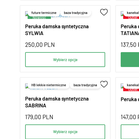
future termiczne
baza tradycyjna
kanekal
Peruka damska syntetyczna
Peruka 
SYLWIA
TATIAN
250,00
PLN
137,50
Wybierz opcje
HB lekkie nietermiczne
baza tradycyjna
kanekal
Peruka damska syntetyczna
Peruka 
SABRINA
179,00
PLN
147,00
Wybierz opcje