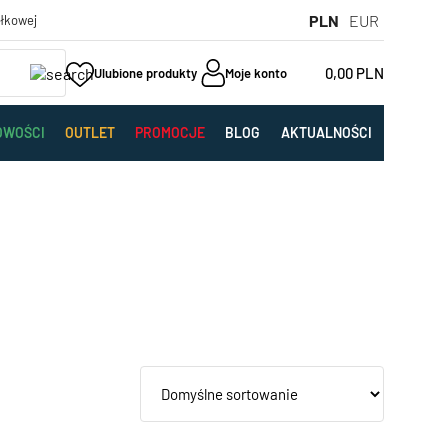
PLN
EUR
yłkowej
0,00
PLN
Ulubione produkty
Moje konto
OWOŚCI
OUTLET
PROMOCJE
BLOG
AKTUALNOŚCI