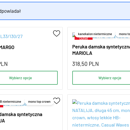
odpowiadał
kanekalon nietermiczne
mono t
Peruka damska syntetyczn
 MARGO
MARIOLA
PLN
318,50
PLN
Wybierz opcje
Wybierz opcje
HB nietermiczne
mono top crown
damska syntetyczna
JA