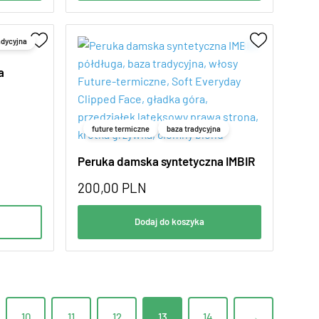
adycyjna
a
future termiczne
baza tradycyjna
Peruka damska syntetyczna IMBIR
200,00
PLN
Dodaj do koszyka
10
11
12
13
14
→