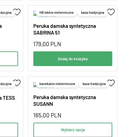
adycyjna
HB lekkie nietermiczne
baza tradycyjna
a
Peruka damska syntetyczna
SABRINA 51
179,00
PLN
Dodaj do koszyka
adycyjna
kanekalon nietermiczne
baza tradycyjna
Peruka damska syntetyczna
a TESS
SUSANN
165,00
PLN
Wybierz opcje