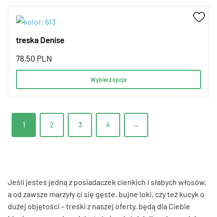
treska Denise
78,50
PLN
Wybierz opcje
1
2
3
4
→
Jeśli jesteś jedną z posiadaczek cienkich i słabych włosów,
a od zawsze marzyły ci się gęste, bujne loki, czy też kucyk o
dużej objętości – treski z naszej oferty, będą dla Ciebie