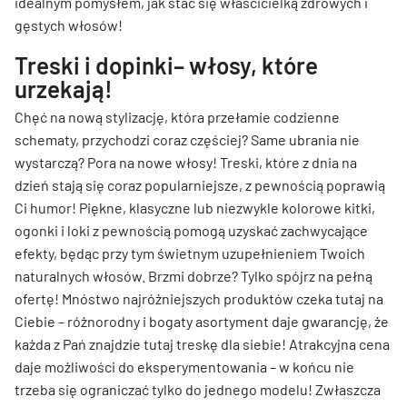
idealnym pomysłem, jak stać się właścicielką zdrowych i
gęstych włosów!
Treski i dopinki– włosy, które
urzekają!
Chęć na nową stylizację, która przełamie codzienne
schematy, przychodzi coraz częściej? Same ubrania nie
wystarczą? Pora na nowe włosy! Treski, które z dnia na
dzień stają się coraz popularniejsze, z pewnością poprawią
Ci humor! Piękne, klasyczne lub niezwykle kolorowe kitki,
ogonki i loki z pewnością pomogą uzyskać zachwycające
efekty, będąc przy tym świetnym uzupełnieniem Twoich
naturalnych włosów. Brzmi dobrze? Tylko spójrz na pełną
ofertę! Mnóstwo najróżniejszych produktów czeka tutaj na
Ciebie – różnorodny i bogaty asortyment daje gwarancję, że
każda z Pań znajdzie tutaj treskę dla siebie! Atrakcyjna cena
daje możliwości do eksperymentowania – w końcu nie
trzeba się ograniczać tylko do jednego modelu! Zwłaszcza