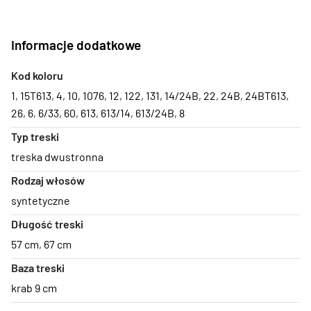
Informacje dodatkowe
Kod koloru
1
,
15T613
,
4
,
10
,
1076
,
12
,
122
,
131
,
14/24B
,
22
,
24B
,
24BT613
,
26
,
6
,
6/33
,
60
,
613
,
613/14
,
613/24B
,
8
Typ treski
treska dwustronna
Rodzaj włosów
syntetyczne
Długość treski
57 cm
,
67 cm
Baza treski
krab 9 cm