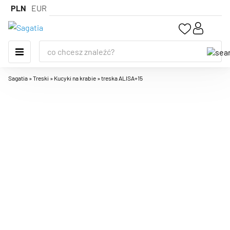
PLN
EUR
Sagatia
»
Treski
»
Kucyki na krabie
»
treska ALISA+15