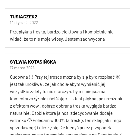
TUSIACZEK2
14 stycznia 2022
Przepiękna treska, bardzo efektowna i kompletnie nie
widać, że to nie moje włosy. Jestem zachwycona
SYLWIA KOTASIŃSKA
17 marca 2024
Cudowna !!! Przy tej tresce można by się było rozpisać 🙂
jest tak urokliwa , że jak chciałabym wymienić jej
wszystkie zalety to nie starczyło by mi miejsca na
komentarza 🙂 ,ale uściślając …. Jest piękna ,po nałożeniu
z efektem wow , dobrze dobrana treska wygląda bardzo
naturalnie. Osobie która ją nosi zdecydowanie dodaje
wdzięku 🙂 Polecam w 100% tą treskę, ten sklep jak i tego
sprzedawcę:) i cieszę się ,że kiedyś przez przypadek
znalazłam waszą transmisję sprzedażową na Facebooku:)