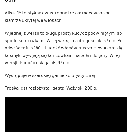
Alisa+15 to piękna dwustronna treska mocowana na
klamrze ukrytej we włosach.
W jednej z wersji to długi, prosty kucyk z podwiniętymi do
spodu końcówkami. W tej wersji ma długość ok. 57 cm. Po
odwróceniu o 180
°
długość włosów znacznie zwiększa się,
kosmyki wywijają się końcówkami na boki i do góry. W tej
wersji długość osiąga ok. 67 cm.
Występuje w szerokiej gamie kolorystycznej.
Treska jest rozłożysta i gęsta. Waży ok. 200 g.