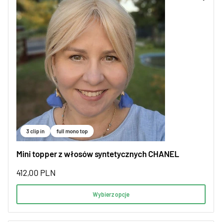
3 clip in
full mono top
Mini topper z włosów syntetycznych CHANEL
412,00
PLN
Wybierz opcje