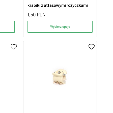
ą
krabiki z atłasowymi różyczkami
1,50
PLN
Wybierz opcje