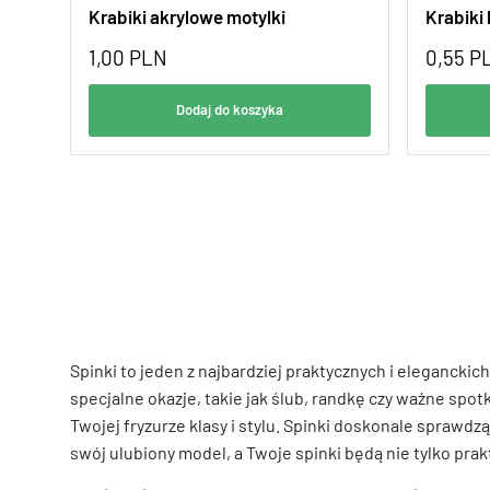
Krabiki akrylowe motylki
Krabiki
1,00
PLN
0,55
P
Dodaj do koszyka
Spinki to jeden z najbardziej praktycznych i elegancki
specjalne okazje, takie jak ślub, randkę czy ważne spot
Twojej fryzurze klasy i stylu. Spinki doskonale sprawd
swój ulubiony model, a Twoje spinki będą nie tylko prakt