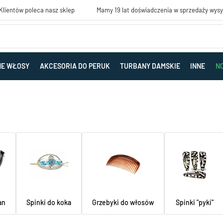
lientów poleca nasz sklep
Mamy 19 lat doświadczenia w sprzedaży wys
NE WŁOSY
AKCESORIA DO PERUK
TURBANY DAMSKIE
INNE
N
Spinki do koka
Grzebyki do włosów
Spinki "pyki"
an