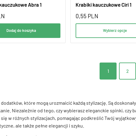
 kauczukowe Abra 1
Krabiki kauczukowe Ciri 1
LN
0,55
PLN
Dodaj do koszyka
Wybierz opcje
1
2
ch dodatków, które mogą urozmaicić każdą stylizację. Są doskonały
kanie. Niezależnie od tego, czy wybierasz eleganckie spinki, czy
zą się w różnych stylizacjach, pomagając podkreślić Twój wyjątko
yczne, ale także pełne elegancji i szyku.