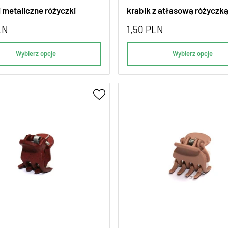
 metaliczne różyczki
krabik z atłasową różyczk
LN
1,50
PLN
Wybierz opcje
Wybierz opcje