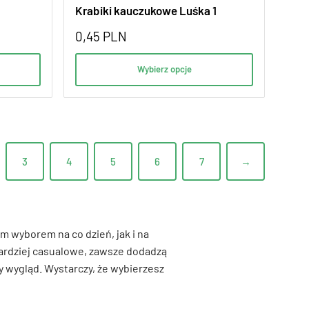
Krabiki kauczukowe Luśka 1
0,45
PLN
Wybierz opcje
3
4
5
6
7
→
m wyborem na co dzień, jak i na
 bardziej casualowe, zawsze dodadzą
wy wygląd. Wystarczy, że wybierzesz