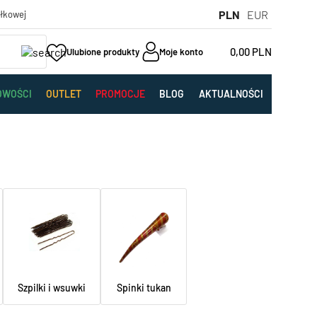
PLN
EUR
yłkowej
0,00
PLN
Ulubione produkty
Moje konto
OWOŚCI
OUTLET
PROMOCJE
BLOG
AKTUALNOŚCI
Szpilki i wsuwki
Spinki tukan