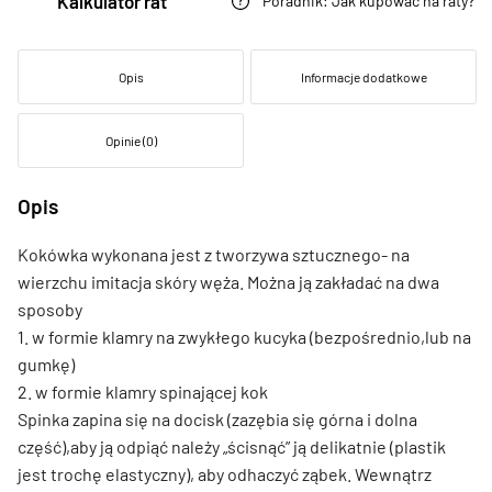
Kalkulator rat
Poradnik: Jak kupować na raty?
Opis
Informacje dodatkowe
Opinie (0)
Opis
Kokówka wykonana jest z tworzywa sztucznego- na
wierzchu imitacja skóry węża. Można ją zakładać na dwa
sposoby
1. w formie klamry na zwykłego kucyka (bezpośrednio,lub na
gumkę)
2. w formie klamry spinającej kok
Spinka zapina się na docisk (zazębia się górna i dolna
część),aby ją odpiąć należy „ścisnąć” ją delikatnie (plastik
jest trochę elastyczny), aby odhaczyć ząbek. Wewnątrz