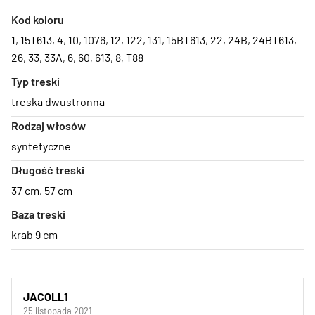
Kod koloru
1
,
15T613
,
4
,
10
,
1076
,
12
,
122
,
131
,
15BT613
,
22
,
24B
,
24BT613
,
26
,
33
,
33A
,
6
,
60
,
613
,
8
,
T88
Typ treski
treska dwustronna
Rodzaj włosów
syntetyczne
Długość treski
37 cm
,
57 cm
Baza treski
krab 9 cm
JACOLL1
25 listopada 2021