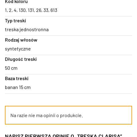
Kod koloru
1
,
2
,
4
,
130
,
131
,
26
,
33
,
613
Typ treski
treska jednostronna
Rodzaj włosów
syntetyczne
Długość treski
50 cm
Baza treski
banan 15 cm
Na razie nie ma opinii o produkcie.
NAPISZ PIERWSZĄ OPINIĘ O „TRESKA CLARISA”