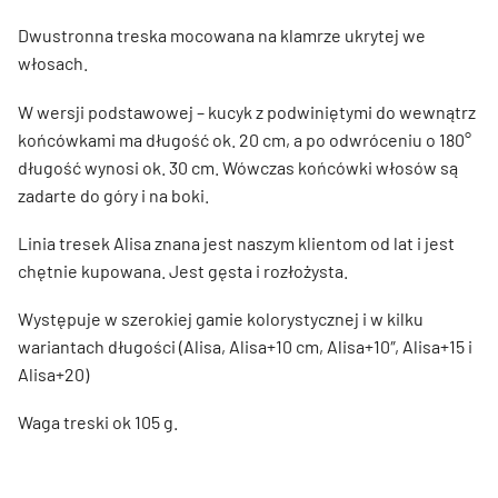
Dwustronna treska mocowana na klamrze ukrytej we
włosach.
W wersji podstawowej – kucyk z podwiniętymi do wewnątrz
końcówkami ma długość ok. 20 cm, a po odwróceniu o 180
°
długość wynosi ok. 30 cm. Wówczas końcówki włosów są
zadarte do góry i na boki.
Linia tresek Alisa znana jest naszym klientom od lat i jest
chętnie kupowana. Jest gęsta i rozłożysta.
Występuje w szerokiej gamie kolorystycznej i w kilku
wariantach długości (Alisa, Alisa+10 cm, Alisa+10″, Alisa+15 i
Alisa+20)
Waga treski ok 105 g.