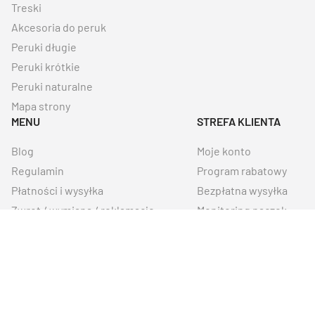
Treski
Akcesoria do peruk
Peruki długie
Peruki krótkie
Peruki naturalne
Mapa strony
MENU
STREFA KLIENTA
Blog
Moje konto
Regulamin
Program rabatowy
Płatności i wysyłka
Bezpłatna wysyłka
Zwrot / wymiana / reklamacje
Monitoring paczek
Oferta uzupełniająca
Oferta regionalna
Kontakt