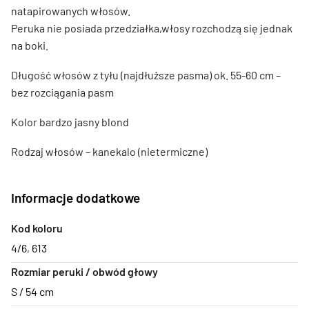
natapirowanych włosów.
Peruka nie posiada przedziałka,włosy rozchodzą się jednak
na boki.
Długość włosów z tyłu (najdłuższe pasma) ok. 55-60 cm –
bez rozciągania pasm
Kolor bardzo jasny blond
Rodzaj włosów – kanekalo (nietermiczne)
Informacje dodatkowe
Kod koloru
4/6
,
613
Rozmiar peruki / obwód głowy
S / 54 cm