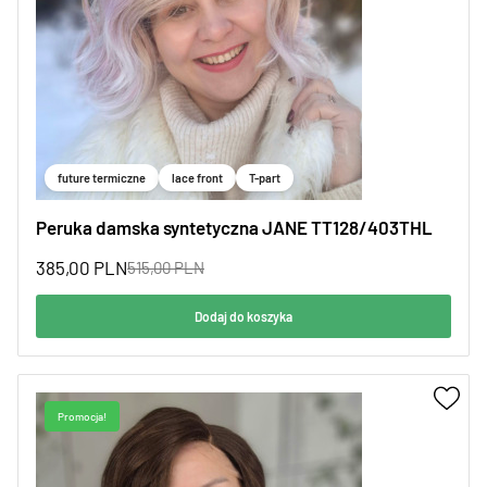
future termiczne
lace front
T-part
Peruka damska syntetyczna JANE TT128/403THL
385,00
PLN
515,00
PLN
Dodaj do koszyka
Promocja!