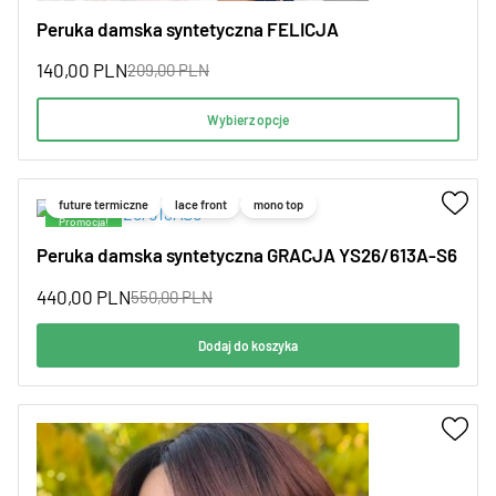
Peruka damska syntetyczna FELICJA
140,00
PLN
209,00
PLN
Wybierz opcje
future termiczne
lace front
mono top
Promocja!
Peruka damska syntetyczna GRACJA YS26/613A-S6
440,00
PLN
550,00
PLN
Dodaj do koszyka