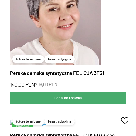
future termiczne
baza tradycyjna
Peruka damska syntetyczna FELICJA 3T51
140,00
PLN
209,00
PLN
Dodaj do koszyka
future termiczne
baza tradycyjna
Promocja!
Peruka damska syntetyczna FELICJA 51/44/34