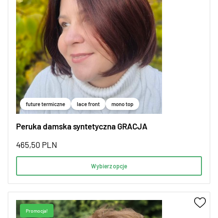
future termiczne
lace front
mono top
Peruka damska syntetyczna GRACJA
465,50
PLN
Wybierz opcje
Promocja!