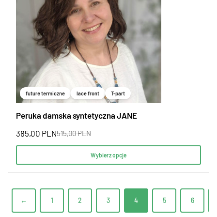
future termiczne
lace front
T-part
Peruka damska syntetyczna JANE
385,00
PLN
515,00
PLN
Wybierz opcje
←
1
2
3
4
5
6