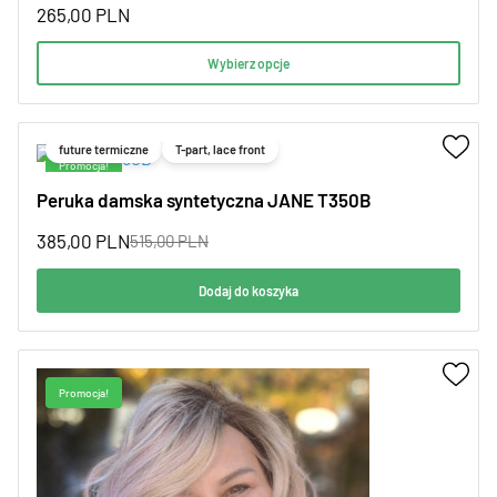
265,00
PLN
Wybierz opcje
future termiczne
T-part, lace front
Promocja!
Peruka damska syntetyczna JANE T350B
385,00
PLN
515,00
PLN
Dodaj do koszyka
Promocja!