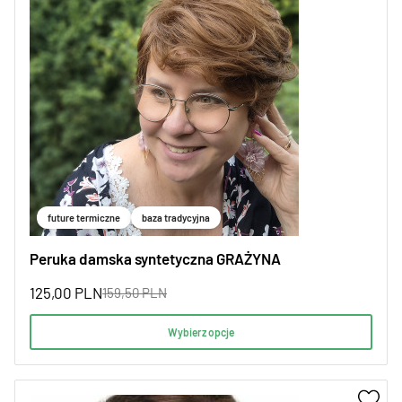
future termiczne
baza tradycyjna
Peruka damska syntetyczna GRAŻYNA
125,00
PLN
159,50
PLN
Wybierz opcje