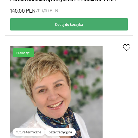
140,00
PLN
209,00
PLN
Dodaj do koszyka
Promocja!
future termiczne
baza tradycyjna