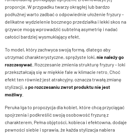
proporcje. W przypadku twarzy okrągłej lub bardzo
podłużnej warto zadbać o odpowiednie ułożenie fryzury –
delikatne wydzielenie bocznego przedziałka i lekki skos na
grzywce mogą wprowadzić subtelną asymetrię i nadać
całości bardziej wysmuklający efekt.
To model, który zachwyca swoją formą, dlatego aby
utrzymać charakterystyczne, sprężyste loki,
nie należy go
rozczesywać
. Rozczesanie zmienia strukturę fryzury – loki
przekształcają się w miękkie fale w klimacie retro. Choć
efekt ten również jest atrakcyjny, oznacza trwałą zmianę
stylizacji, a
po rozczesaniu zwrot produktu nie jest
możliwy
.
Peruka Iga to propozycja dla kobiet, które chcą przyciągać
spojrzenia i podkreślić swoją osobowość fryzurą z
charakterem. Pełna objętości, kobieca i efektowna, dodaje
pewności siebie i sprawia, że każda stylizacja nabiera