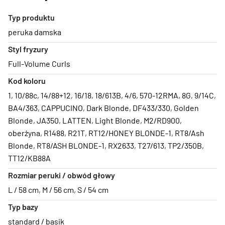
Typ produktu
peruka damska
Styl fryzury
Full-Volume Curls
Kod koloru
1
,
10/88c
,
14/88+12
,
16/18
,
18/613B
,
4/6
,
570-12RMA
,
8G
,
9/14C
,
BA4/363
,
CAPPUCINO
,
Dark Blonde
,
DF433/330
,
Golden
Blonde
,
JA350
,
LATTEN
,
Light Blonde
,
M2/RD900
,
oberżyna
,
R1488
,
R21T
,
RT12/HONEY BLONDE-1
,
RT8/Ash
Blonde
,
RT8/ASH BLONDE-1
,
RX2633
,
T27/613
,
TP2/350B
,
TT12/KB88A
Rozmiar peruki / obwód głowy
L / 58 cm
,
M / 56 cm
,
S / 54 cm
Typ bazy
standard / basik