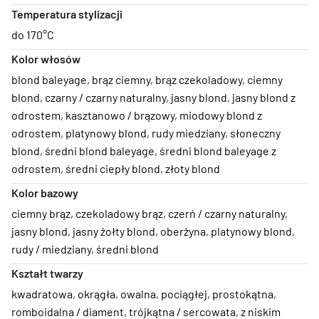
Temperatura stylizacji
do 170°C
Kolor włosów
blond baleyage
,
brąz ciemny
,
brąz czekoladowy
,
ciemny
blond
,
czarny / czarny naturalny
,
jasny blond
,
jasny blond z
odrostem
,
kasztanowo / brązowy
,
miodowy blond z
odrostem
,
platynowy blond
,
rudy miedziany
,
słoneczny
blond
,
średni blond baleyage
,
średni blond baleyage z
odrostem
,
średni ciepły blond
,
złoty blond
Kolor bazowy
ciemny brąz
,
czekoladowy brąz
,
czerń / czarny naturalny
,
jasny blond
,
jasny żołty blond
,
oberżyna
,
platynowy blond
,
rudy / miedziany
,
średni blond
Kształt twarzy
kwadratowa
,
okrągła
,
owalna
,
pociągłej
,
prostokątna
,
romboidalna / diament
,
trójkątna / sercowata
,
z niskim