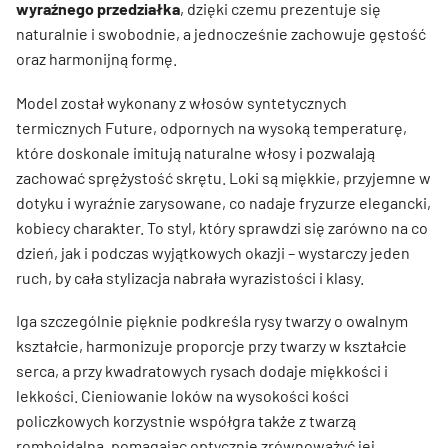
wyraźnego przedziałka
, dzięki czemu prezentuje się
naturalnie i swobodnie, a jednocześnie zachowuje gęstość
oraz harmonijną formę.
Model został wykonany z włosów syntetycznych
termicznych Future, odpornych na wysoką temperaturę,
które doskonale imitują naturalne włosy i pozwalają
zachować sprężystość skrętu. Loki są miękkie, przyjemne w
dotyku i wyraźnie zarysowane, co nadaje fryzurze elegancki,
kobiecy charakter. To styl, który sprawdzi się zarówno na co
dzień, jak i podczas wyjątkowych okazji – wystarczy jeden
ruch, by cała stylizacja nabrała wyrazistości i klasy.
Iga szczególnie pięknie podkreśla rysy twarzy o owalnym
kształcie, harmonizuje proporcje przy twarzy w kształcie
serca, a przy kwadratowych rysach dodaje miękkości i
lekkości. Cieniowanie loków na wysokości kości
policzkowych korzystnie współgra także z twarzą
romboidalną, pomagając optycznie zrównoważyć jej