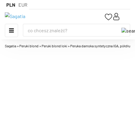
PLN
EUR
Sagatia
»
Peruki blond
»
Peruki blond loki
»
Peruka damska syntetyczna IGA, półdługa, b