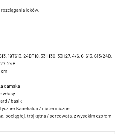
 rozciągania loków.
613
,
19T613
,
24BT18
,
33H130
,
33H27
,
4/6
,
6
,
613
,
613/24B
,
Z27-24B
6 cm
ka damska
e włosy
ard / basik
tyczne: Kanekalon / nietermiczne
na
,
pociągłej
,
trójkątna / sercowata
,
z wysokim czołem