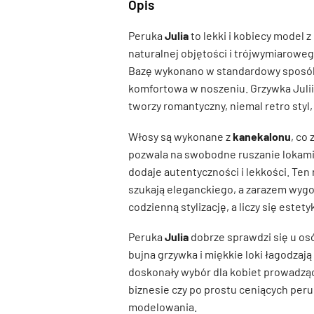
Opis
Peruka
Julia
to lekki i kobiecy model 
naturalnej objętości i trójwymiaroweg
Bazę wykonano w standardowy sposób 
komfortowa w noszeniu. Grzywka Julii j
tworzy romantyczny, niemal retro styl, 
Włosy są wykonane z
kanekalonu
, co
pozwala na swobodne ruszanie lokami 
dodaje autentyczności i lekkości. Ten 
szukają eleganckiego, a zarazem wygo
codzienną stylizację, a liczy się estety
Peruka
Julia
dobrze sprawdzi się u os
bujna grzywka i miękkie loki łagodzają
doskonały wybór dla kobiet prowadząc
biznesie czy po prostu ceniących peru
modelowania.