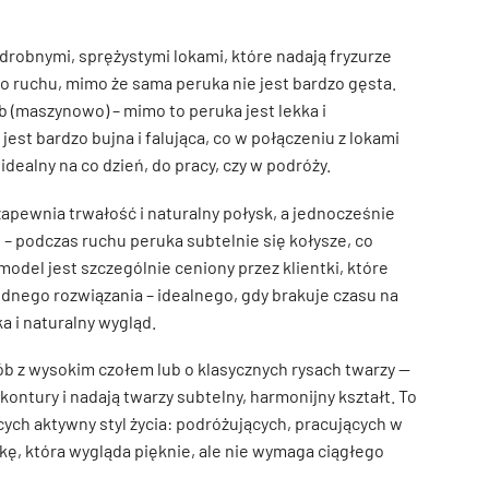
z drobnymi, sprężystymi lokami, które nadają fryzurze
o ruchu, mimo że sama peruka nie jest bardzo gęsta.
(maszynowo) – mimo to peruka jest lekka i
est bardzo bujna i falująca, co w połączeniu z lokami
idealny na co dzień, do pracy, czy w podróży.
 zapewnia trwałość i naturalny połysk, a jednocześnie
– podczas ruchu peruka subtelnie się kołysze, co
model jest szczególnie ceniony przez klientki, które
dnego rozwiązania – idealnego, gdy brakuje czasu na
ka i naturalny wygląd.
ób z wysokim czołem lub o klasycznych rysach twarzy —
 kontury i nadają twarzy subtelny, harmonijny kształt. To
ych aktywny styl życia: podróżujących, pracujących w
kę, która wygląda pięknie, ale nie wymaga ciągłego