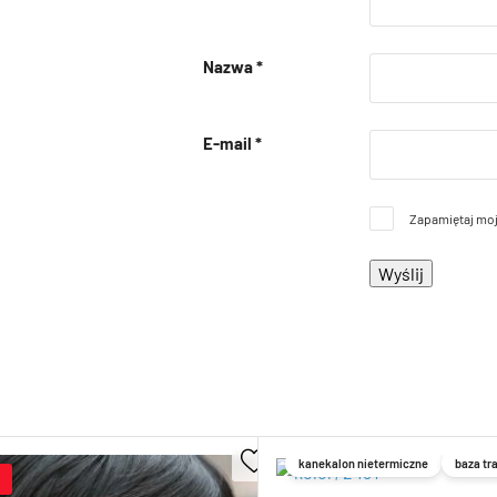
Nazwa
*
E-mail
*
Zapamiętaj moj
kanekalon nietermiczne
baza tr