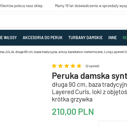
lientów poleca nasz sklep
Mamy 19 lat doświadczenia w sprzedaży wys
NE WŁOSY
AKCESORIA DO PERUK
TURBANY DAMSKIE
INNE
N
a JULIA, długa 90 cm, baza tradycyjna, włosy kanekalon-nietermiczne, Long Layered Curl
(2 opinie)
Peruka damska syn
długa 90 cm, baza tradycyj
Layered Curls, loki z objęto
krótka grzywka
210,00
PLN