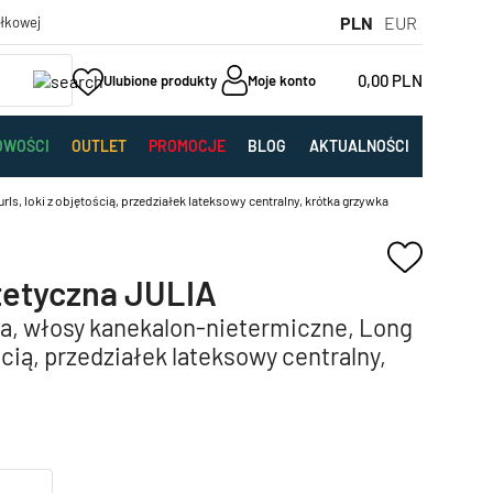
PLN
EUR
yłkowej
0,00
PLN
Ulubione produkty
Moje konto
OWOŚCI
OUTLET
PROMOCJE
BLOG
AKTUALNOŚCI
s, loki z objętością, przedziałek lateksowy centralny, krótka grzywka
tetyczna JULIA
na, włosy kanekalon-nietermiczne, Long
ścią, przedziałek lateksowy centralny,