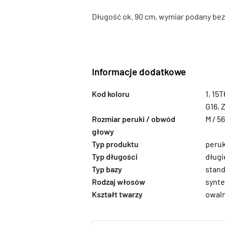
Długość ok. 90 cm, wymiar podany bez
Informacje dodatkowe
Kod koloru
1
,
15T
G16
,
Rozmiar peruki / obwód
M / 5
głowy
Typ produktu
peru
Typ długości
długi
Typ bazy
stand
Rodzaj włosów
synte
Kształt twarzy
owal