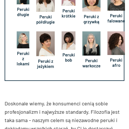
Peruki
Peruki
długie
Peruki
krótkie
Peruki z
Peruki
falowane
grzywką
półdługie
Peruki
Peruki
z
Peruki
bob
Peruki
Peruki z
lokami
afro
warkocze
jeżykiem
Doskonale wiemy, że konsumenci cenią sobie
profesjonalizm i najwyższe standardy. Filozofia jest
taka sama – naszym celem są niezawodne peruki i
dokładamy wszelkich starań, by Ci je dostarczyć.