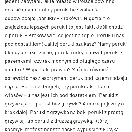
jeden! Zapytani, jakie miasto w Polsce powinno
dostać miano stolicy peruk, bez wahania
odpowiadają: „peruki? – Kraków!”. Nigdzie nie
znajdziesz lepszych peruk i to jest fakt. Jeśli chodzi
o peruki – Kraków wie, co jest na topie! Peruk u nas
pod dostatkiem! Jakiej peruki szukasz? Mamy peruki
blond, peruki czarne, peruki rude, a nawet peruki z
pasemkami, czy tak modnym od długiego czasu
sombre! Wspaniale prawda? Możesz również
sprawdzić nasz asortyment peruk pod kątem rodzaju
cięcia. Peruki z długich, czy peruki z krótkich
włosów – u nas jest ich pod dostatkiem! Peruki z
grzywką albo peruki bez grzywki? A może pójdźmy o
krok dalej! Peruki z grzywką na bok, peruki z prostą
grzywką, lub peruki z dłuższą grzywką, której
kosmyki możesz nonszalancko wypuścić z kucyka.