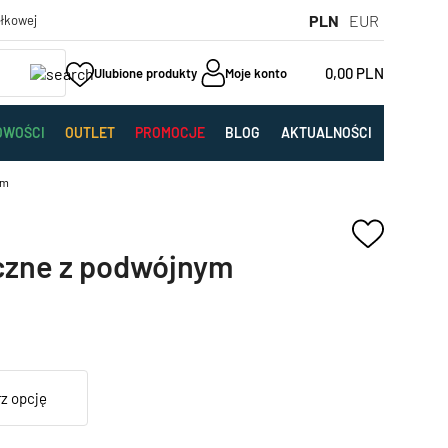
PLN
EUR
yłkowej
0,00
PLN
Ulubione produkty
Moje konto
OWOŚCI
OUTLET
PROMOCJE
BLOG
AKTUALNOŚCI
em
czne z podwójnym