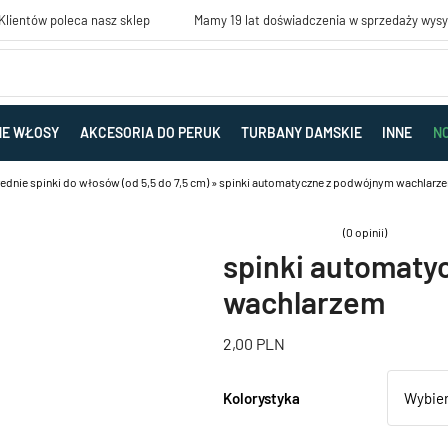
lientów poleca nasz sklep
Mamy 19 lat doświadczenia w sprzedaży wys
NE WŁOSY
AKCESORIA DO PERUK
TURBANY DAMSKIE
INNE
N
ednie spinki do włosów (od 5,5 do 7,5 cm)
»
spinki automatyczne z podwójnym wachlarz
(0 opinii)
spinki automaty
wachlarzem
2,00
PLN
Kolorystyka