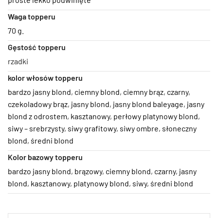
Waga topperu
70 g.
Gęstość topperu
rzadki
kolor włosów topperu
bardzo jasny blond
,
ciemny blond
,
ciemny brąz
,
czarny
,
czekoladowy brąz
,
jasny blond
,
jasny blond baleyage
,
jasny
blond z odrostem
,
kasztanowy
,
perłowy platynowy blond
,
siwy – srebrzysty
,
siwy grafitowy
,
siwy ombre
,
słoneczny
blond
,
średni blond
Kolor bazowy topperu
bardzo jasny blond
,
brązowy
,
ciemny blond
,
czarny
,
jasny
blond
,
kasztanowy
,
platynowy blond
,
siwy
,
średni blond