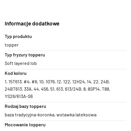
Informacje dodatkowe
Typ produktu
topper
Typ fryzury topperu
Soft layered lob
Kod koloru
1
,
15T613
,
#4
,
#6
,
10
,
1076
,
12
,
122
,
12H24
,
14
,
22
,
24B
,
24BT613
,
33A
,
44
,
456
,
51
,
613
,
613/24B
,
8
,
8SP14
,
T88
,
YS26/613A-S6
Rodzaj bazy topperu
baza tradycyjna-koronka
,
wstawka lateksowa
Mocowanie topperu