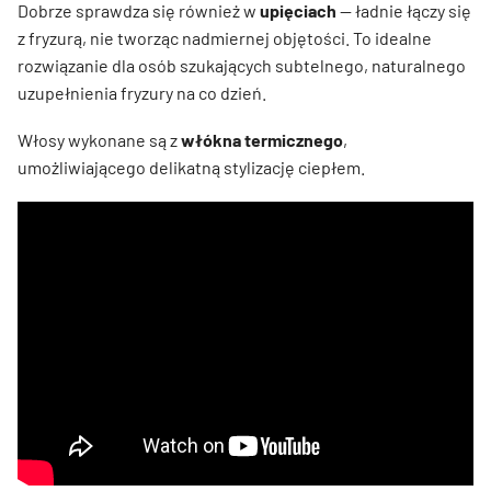
Dobrze sprawdza się również w
upięciach
— ładnie łączy się
z fryzurą, nie tworząc nadmiernej objętości. To idealne
rozwiązanie dla osób szukających subtelnego, naturalnego
uzupełnienia fryzury na co dzień.
Włosy wykonane są z
włókna termicznego
,
umożliwiającego delikatną stylizację ciepłem.