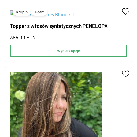
6 clip in
T-part
Topper z włosów syntetycznych PENELOPA
385,00
PLN
Wybierz opcje