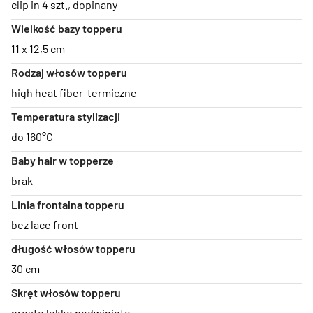
clip in 4 szt.
,
dopinany
Wielkość bazy topperu
11 x 12,5 cm
Rodzaj włosów topperu
high heat fiber-termiczne
Temperatura stylizacji
do 160°C
Baby hair w topperze
brak
Linia frontalna topperu
bez lace front
długość włosów topperu
30 cm
Skręt włosów topperu
proste lekko podwinięte