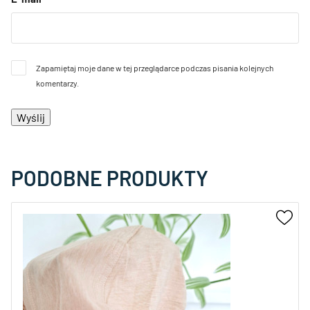
Zapamiętaj moje dane w tej przeglądarce podczas pisania kolejnych
komentarzy.
PODOBNE PRODUKTY