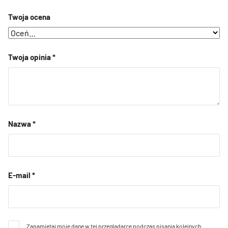
Twoja ocena
Twoja opinia
*
Nazwa
*
E-mail
*
Zapamiętaj moje dane w tej przeglądarce podczas pisania kolejnych