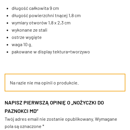
długość całkowita 9 cm
długość powierzchni tnącej 1,8 cm
wymiary otworów 1,8 x 2,3 cm
wykonane ze stali
ostrze wygięte
waga 10 g.
pakowane w display tektura+tworzywo
Na razie nie ma opinii o produkcie.
NAPISZ PIERWSZĄ OPINIĘ O „NOŻYCZKI DO
PAZNOKCI MD”
Twój adres email nie zostanie opublikowany.
Wymagane
pola są oznaczone
*