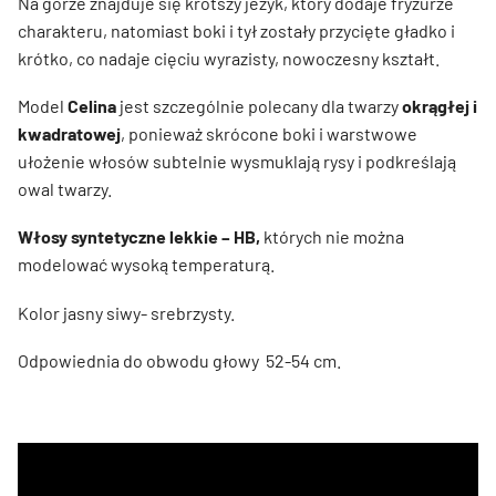
Na górze znajduje się krótszy jeżyk, który dodaje fryzurze
charakteru, natomiast boki i tył zostały przycięte gładko i
krótko, co nadaje cięciu wyrazisty, nowoczesny kształt.
Model
Celina
jest szczególnie polecany dla twarzy
okrągłej i
kwadratowej
, ponieważ skrócone boki i warstwowe
ułożenie włosów subtelnie wysmuklają rysy i podkreślają
owal twarzy.
Włosy syntetyczne lekkie – HB,
których nie można
modelować wysoką temperaturą.
Kolor jasny siwy- srebrzysty.
Odpowiednia do obwodu głowy 52-54 cm.