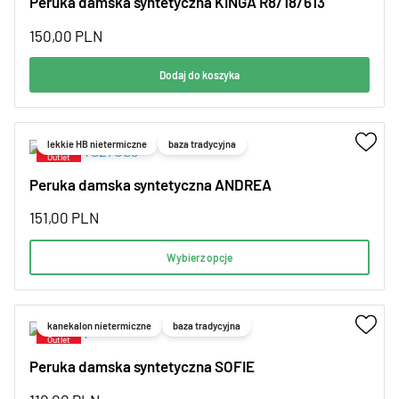
Peruka damska syntetyczna KINGA R8/18/613
150,00
PLN
Dodaj do koszyka
lekkie HB nietermiczne
baza tradycyjna
Peruka damska syntetyczna ANDREA
151,00
PLN
Wybierz opcje
kanekalon nietermiczne
baza tradycyjna
Peruka damska syntetyczna SOFIE