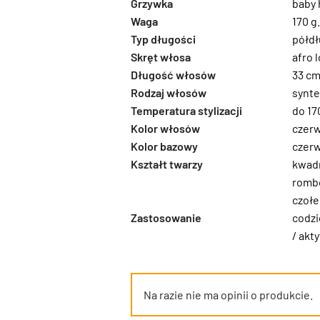
Grzywka
baby 
Waga
170 g.
Typ długości
półdł
Skręt włosa
afro l
Długość włosów
33 c
Rodzaj włosów
synte
Temperatura stylizacji
do 17
Kolor włosów
czer
Kolor bazowy
czer
Kształt twarzy
kwad
rombo
czoł
Zastosowanie
codz
/ akt
Na razie nie ma opinii o produkcie.