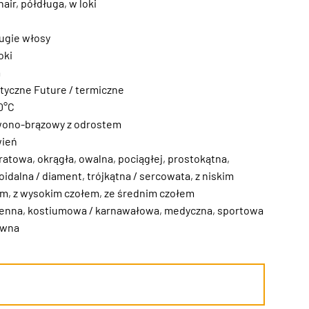
hair
,
półdługa
,
w loki
ugie włosy
oki
m
tyczne Future / termiczne
0°C
wono-brązowy z odrostem
wień
ratowa
,
okrągła
,
owalna
,
pociągłej
,
prostokątna
,
idalna / diament
,
trójkątna / sercowata
,
z niskim
em
,
z wysokim czołem
,
ze średnim czołem
ienna
,
kostiumowa / karnawałowa
,
medyczna
,
sportowa
ywna