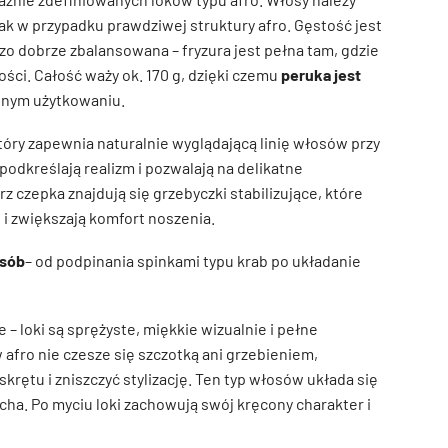
jak w przypadku prawdziwej struktury afro. Gęstość jest
rdzo dobrze zbalansowana – fryzura jest pełna tam, gdzie
ści. Całość waży ok. 170 g, dzięki czemu
peruka jest
nym użytkowaniu.
który zapewnia naturalnie wyglądającą linię włosów przy
podkreślają realizm i pozwalają na delikatne
 czepka znajdują się grzebyczki stabilizujące, które
i zwiększają komfort noszenia.
osób
– od podpinania spinkami typu krab po układanie
 – loki są sprężyste, miękkie wizualnie i pełne
 afro nie czesze się szczotką ani grzebieniem,
krętu i zniszczyć stylizację. Ten typ włosów układa się
echa. Po myciu loki zachowują swój kręcony charakter i