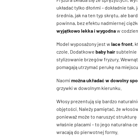
układać tylko dłońmi – dokładnie tak, 
średnia, jak na ten typ skrętu, ale ba
powinna, bez efektu nadmiernej ciężko
wyjątkowo lekka i wygodna
w codzien
Model wyposażony jest w
lace front
, 
czole. Dodatkowe
baby hair
subtelnie 
stylizowanie brzegów fryzury. Wewnątrz
pomagają utrzymać perukę na miejscu 
Naomi
można układać w dowolny sp
grzywki w dowolnym kierunku.
Włosy prezentują się bardzo naturalnie
objętości. Należy pamiętać, że włosów
ponieważ może to naruszyć strukturę s
właśnie placami – to jego naturalna c
wracają do pierwotnej formy.