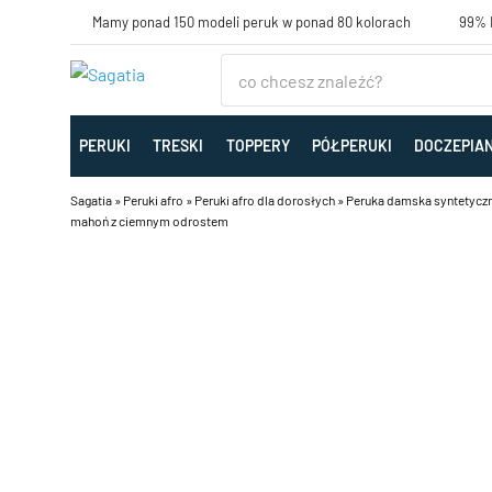
Mamy ponad 150 modeli peruk w ponad 80 kolorach
99% K
PERUKI
TRESKI
TOPPERY
PÓŁPERUKI
DOCZEPIA
Sagatia
»
Peruki afro
»
Peruki afro dla dorosłych
»
Peruka damska syntetyczna 
mahoń z ciemnym odrostem