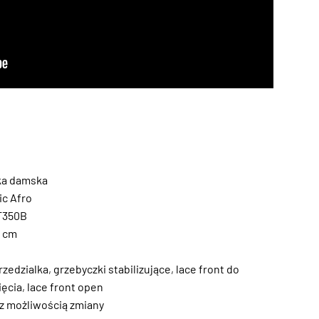
ka damska
ic Afro
T350B
6 cm
rzedzialka
,
grzebyczki stabilizujące
,
lace front do
ięcia
,
lace front open
z możliwością zmiany