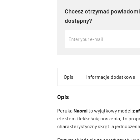
Chcesz otrzymać powiadomie
dostępny?
Opis
Informacje dodatkowe
Opis
Peruka
Naomi
to wyjątkowy model
z a
efektem i lekkością noszenia. To propo
charakterystyczny skręt, a jednocześn
Fryzura składa się ze sprężystych, wy