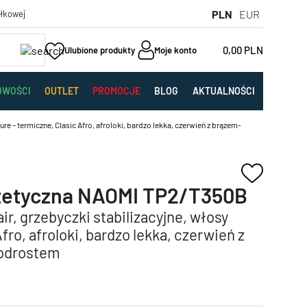
PLN
EUR
yłkowej
0,00
PLN
Ulubione produkty
Moje konto
OWOŚCI
OUTLET
PROMOCJE
BLOG
AKTUALNOŚCI
e – termiczne, Clasic Afro, afroloki, bardzo lekka, czerwień z brązem-
tetyczna NAOMI TP2/T350B
air, grzebyczki stabilizacyjne, włosy
fro, afroloki, bardzo lekka, czerwień z
odrostem