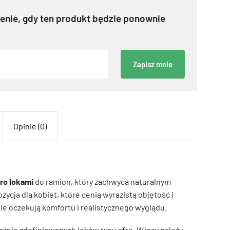
nie, gdy ten produkt będzie ponownie
Zapisz mnie
Opinie (0)
fro lokami
do ramion, który zachwyca naturalnym
zycja dla kobiet, które cenią wyrazistą objętość i
ie oczekują komfortu i realistycznego wyglądu.
raźnie zdefiniowanych loków typu afro. Włosy należy