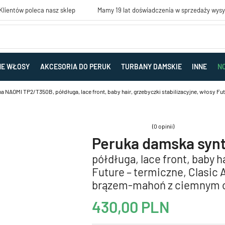
lientów poleca nasz sklep
Mamy 19 lat doświadczenia w sprzedaży wys
NE WŁOSY
AKCESORIA DO PERUK
TURBANY DAMSKIE
INNE
N
NAOMI TP2/T350B, półdługa, lace front, baby hair, grzebyczki stabilizacyjne, włosy Futur
(0 opinii)
Peruka damska syn
półdługa, lace front, baby h
Future – termiczne, Clasic A
brązem-mahoń z ciemnym 
430,00
PLN