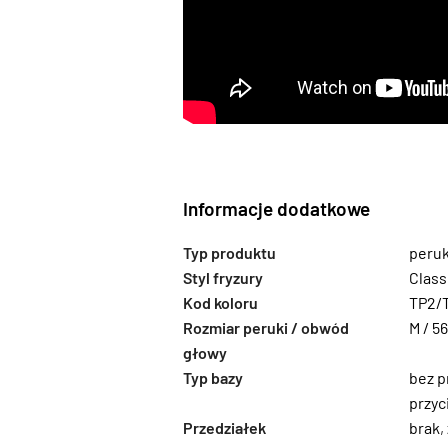
Informacje dodatkowe
Typ produktu
peru
Styl fryzury
Class
Kod koloru
TP2/
Rozmiar peruki / obwód
M / 5
głowy
Typ bazy
bez p
przyc
Przedziałek
brak
,