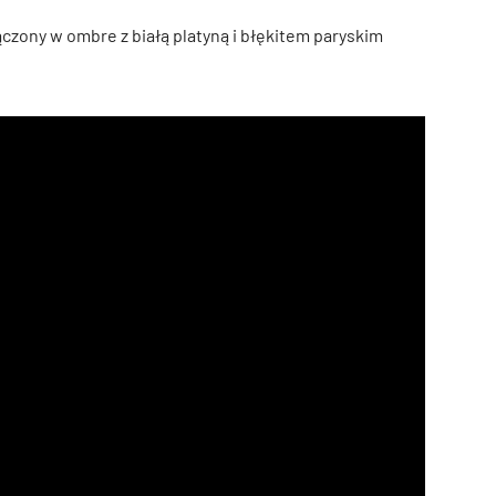
ączony w ombre z białą platyną i błękitem paryskim