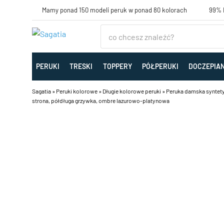
Mamy ponad 150 modeli peruk w ponad 80 kolorach
99% K
PERUKI
TRESKI
TOPPERY
PÓŁPERUKI
DOCZEPIA
Sagatia
»
Peruki kolorowe
»
Długie kolorowe peruki
»
Peruka damska syntetyc
strona, półdługa grzywka, ombre lazurowo-platynowa