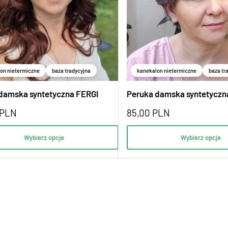
on nietermiczne
baza tradycyjna
kanekalon nietermiczne
baza tr
damska syntetyczna FERGI
Peruka damska syntetyczn
PLN
85,00
PLN
Wybierz opcje
Wybierz opcje