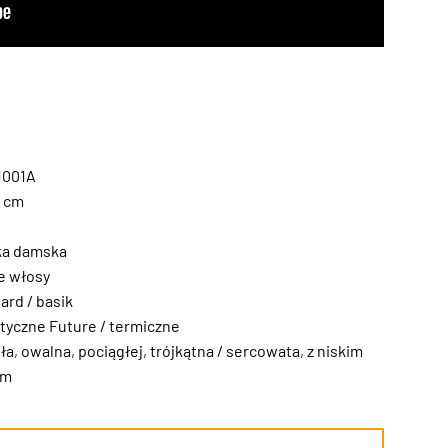
1001A
6 cm
ka damska
e włosy
ard / basik
tyczne Future / termiczne
ła
,
owalna
,
pociągłej
,
trójkątna / sercowata
,
z niskim
em