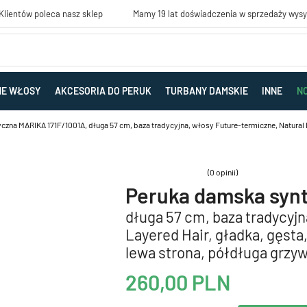
lientów poleca nasz sklep
Mamy 19 lat doświadczenia w sprzedaży wys
NE WŁOSY
AKCESORIA DO PERUK
TURBANY DAMSKIE
INNE
N
zna MARIKA 171F/1001A, długa 57 cm, baza tradycyjna, włosy Future-termiczne, Natural 
(0 opinii)
Peruka damska syn
długa 57 cm, baza tradycyjn
Layered Hair, gładka, gęsta
lewa strona, półdługa grzy
260,00
PLN