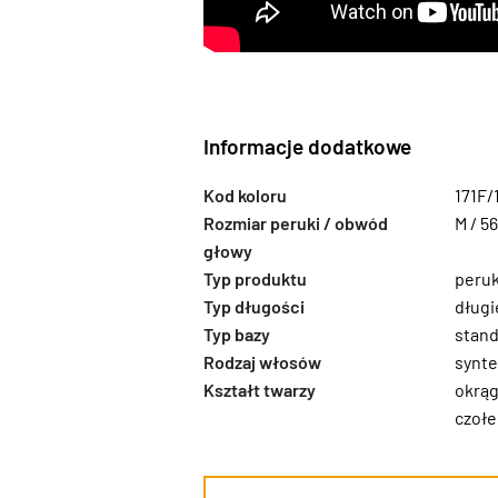
Informacje dodatkowe
Kod koloru
171F/
Rozmiar peruki / obwód
M / 5
głowy
Typ produktu
peru
Typ długości
długi
Typ bazy
stand
Rodzaj włosów
synte
Kształt twarzy
okrąg
czoł