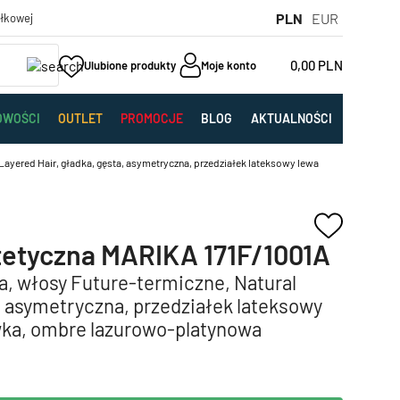
PLN
EUR
yłkowej
0,00
PLN
Ulubione produkty
Moje konto
OWOŚCI
OUTLET
PROMOCJE
BLOG
AKTUALNOŚCI
Layered Hair, gładka, gęsta, asymetryczna, przedziałek lateksowy lewa
tetyczna MARIKA 171F/1001A
a, włosy Future-termiczne, Natural
, asymetryczna, przedziałek lateksowy
wka, ombre lazurowo-platynowa