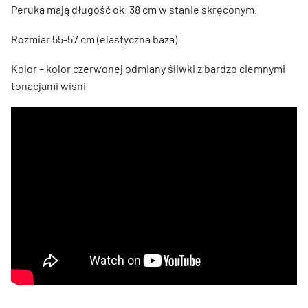
Peruka mają długość ok. 38 cm w stanie skręconym.
Rozmiar 55-57 cm (elastyczna baza)
Kolor – kolor czerwonej odmiany śliwki z bardzo ciemnymi
tonacjami wisni