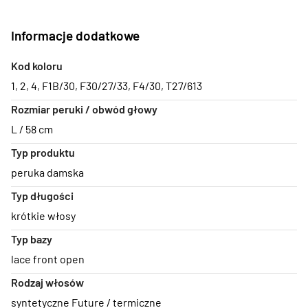
Informacje dodatkowe
Kod koloru
1
,
2
,
4
,
F1B/30
,
F30/27/33
,
F4/30
,
T27/613
Rozmiar peruki / obwód głowy
L / 58 cm
Typ produktu
peruka damska
Typ długości
krótkie włosy
Typ bazy
lace front open
Rodzaj włosów
syntetyczne Future / termiczne