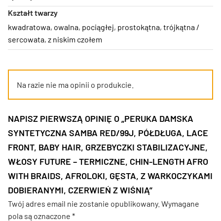
Kształt twarzy
kwadratowa
,
owalna
,
pociągłej
,
prostokątna
,
trójkątna /
sercowata
,
z niskim czołem
Na razie nie ma opinii o produkcie.
NAPISZ PIERWSZĄ OPINIĘ O „PERUKA DAMSKA
SYNTETYCZNA SAMBA RED/99J, PÓŁDŁUGA, LACE
FRONT, BABY HAIR, GRZEBYCZKI STABILIZACYJNE,
WŁOSY FUTURE – TERMICZNE, CHIN-LENGTH AFRO
WITH BRAIDS, AFROLOKI, GĘSTA, Z WARKOCZYKAMI
DOBIERANYMI, CZERWIEŃ Z WIŚNIĄ”
Twój adres email nie zostanie opublikowany.
Wymagane
pola są oznaczone
*