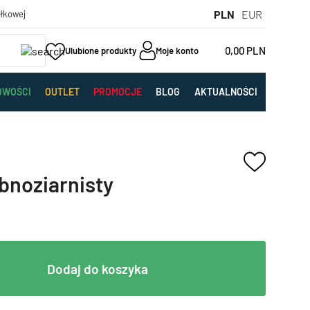
PLN
EUR
yłkowej
0,00
PLN
Ulubione produkty
Moje konto
OWOŚCI
OUTLET
PROMOCJE
BLOG
AKTUALNOŚCI
bnoziarnisty
Dodaj do koszyka