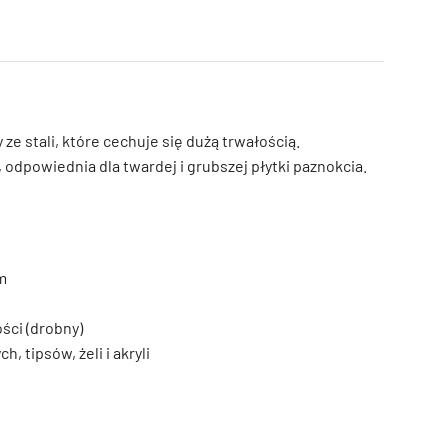
e stali, które cechuje się dużą trwałością.
 odpowiednia dla twardej i grubszej płytki paznokcia.
m
ści (drobny)
 tipsów, żeli i akryli