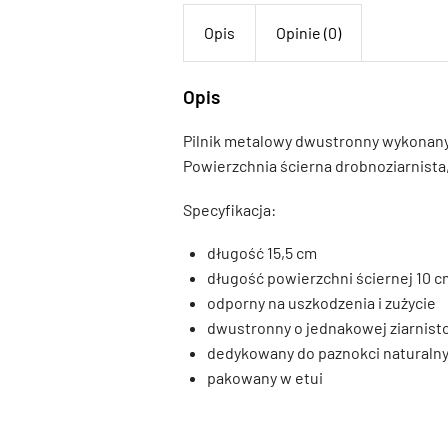
Opis
Opinie (0)
Opis
Pilnik metalowy dwustronny wykonany z
Powierzchnia ścierna drobnoziarnista,
Specyfikacja:
długość 15,5 cm
długość powierzchni ściernej 10 c
odporny na uszkodzenia i zużycie
dwustronny o jednakowej ziarnisto
dedykowany do paznokci naturalnych,
pakowany w etui