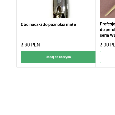
Profesjo
Obcinaczki do paznokci małe
do peru
seria W
3,30
PLN
3,00
P
Dodaj do koszyka