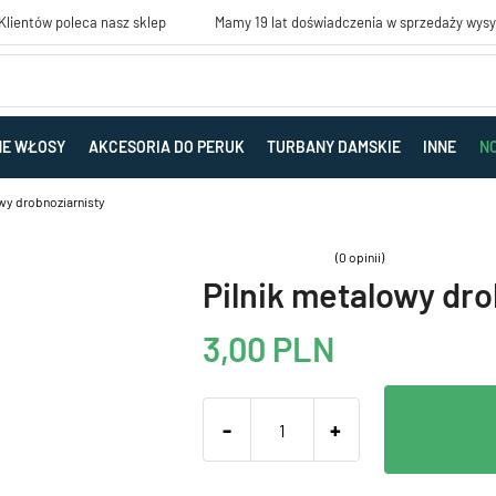
lientów poleca nasz sklep
Mamy 19 lat doświadczenia w sprzedaży wys
NE WŁOSY
AKCESORIA DO PERUK
TURBANY DAMSKIE
INNE
N
wy drobnoziarnisty
(0 opinii)
Pilnik metalowy dro
3,00
PLN
-
+