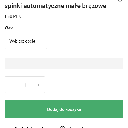
spinki automatyczne małe brązowe
1,50
PLN
Wzór
-
+
Dodaj do koszyka