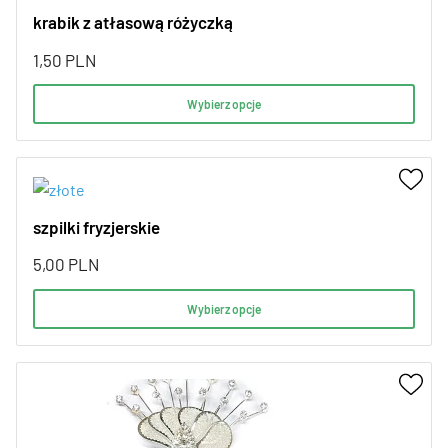
krabik z atłasową różyczką
1,50
PLN
Wybierz opcje
szpilki fryzjerskie
5,00
PLN
Wybierz opcje