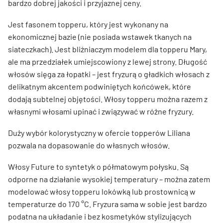
bardzo dobrej jakości i przyjaznej ceny.
Jest fasonem topperu, który jest wykonany na
ekonomicznej bazie (nie posiada wstawek tkanych na
siateczkach). Jest bliźniaczym modelem dla topperu Mary,
ale ma przedziałek umiejscowiony z lewej strony. Długość
włosów sięga za łopatki – jest fryzurą o gładkich włosach z
delikatnym akcentem podwiniętych końcówek, które
dodają subtelnej objętości. Włosy topperu można razem z
własnymi włosami upinać i związywać w różne fryzury.
Duży wybór kolorystyczny w ofercie topperów Liliana
pozwala na dopasowanie do własnych włosów.
Włosy Future to syntetyk o półmatowym połysku. Są
odporne na działanie wysokiej temperatury – można zatem
modelować włosy topperu lokówką lub prostownicą w
temperaturze do 170 °C. Fryzura sama w sobie jest bardzo
podatna na układanie i bez kosmetyków stylizujących