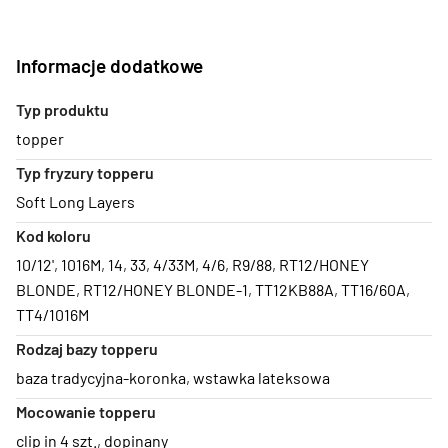
Informacje dodatkowe
Typ produktu
topper
Typ fryzury topperu
Soft Long Layers
Kod koloru
10/12'
,
1016M
,
14
,
33
,
4/33M
,
4/6
,
R9/88
,
RT12/HONEY
BLONDE
,
RT12/HONEY BLONDE-1
,
TT12KB88A
,
TT16/60A
,
TT4/1016M
Rodzaj bazy topperu
baza tradycyjna-koronka
,
wstawka lateksowa
Mocowanie topperu
clip in 4 szt.
,
dopinany