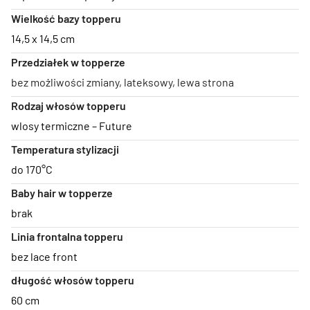
Wielkość bazy topperu
14,5 x 14,5 cm
Przedziałek w topperze
bez możliwości zmiany, lateksowy, lewa strona
Rodzaj włosów topperu
wlosy termiczne – Future
Temperatura stylizacji
do 170°C
Baby hair w topperze
brak
Linia frontalna topperu
bez lace front
długość włosów topperu
60 cm