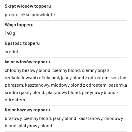
Skręt włosów topperu
proste lekko podwinięte
Waga topperu
140 g.
Gęstość topperu
średni
kolor włosów topperu
chłodny beżowy blond
,
ciemny blond
,
ciemny brąz z
czekoladowymi refleksami
,
jasny blond z odrostem
,
kasztan
z brązem
,
kasztanowy
,
miodowy blond z odrostem
,
pasemka
średni i jasny blond
,
platynowy blond
,
platynowy blond z
odrostem
Kolor bazowy topperu
brązowy
,
ciemny blond
,
jasny blond
,
kasztanowy
,
miodowy
blond
,
platynowy blond