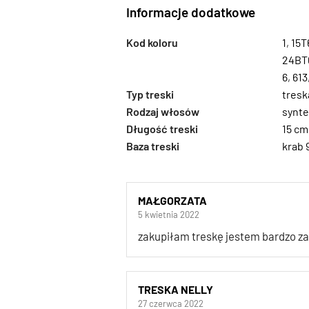
Informacje dodatkowe
Kod koloru
1
,
15T
24BT
6
,
613
Typ treski
tresk
Rodzaj włosów
synte
Długość treski
15 cm
Baza treski
krab 
MAŁGORZATA
5 kwietnia 2022
zakupiłam treskę jestem bardzo 
TRESKA NELLY
27 czerwca 2022