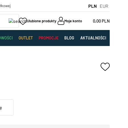
PLN
EUR
yłkowej
0,00
PLN
Ulubione produkty
Moje konto
OWOŚCI
OUTLET
PROMOCJE
BLOG
AKTUALNOŚCI