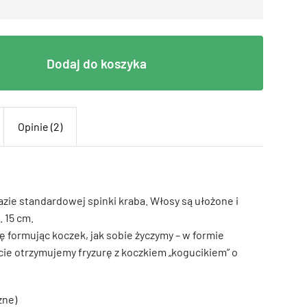
Dodaj do koszyka
Opinie (2)
zie standardowej spinki kraba. Włosy są ułożone i
 15 cm.
 formując koczek, jak sobie życzymy – w formie
kcie otrzymujemy fryzurę z koczkiem „kogucikiem” o
zne)