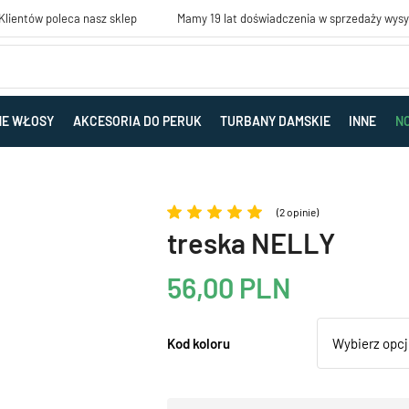
lientów poleca nasz sklep
Mamy 19 lat doświadczenia w sprzedaży wys
NE WŁOSY
AKCESORIA DO PERUK
TURBANY DAMSKIE
INNE
N
(2 opinie)
treska NELLY
56,00
PLN
Kod koloru