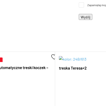
Zapamiętaj moj
automatyczne treski koczek –
treska Teresa+2