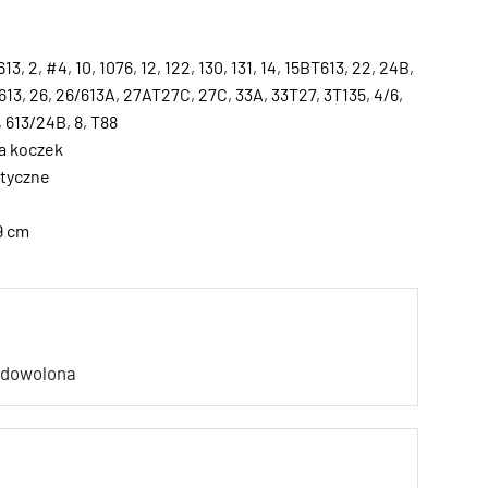
613
,
2
,
#4
,
10
,
1076
,
12
,
122
,
130
,
131
,
14
,
15BT613
,
22
,
24B
,
613
,
26
,
26/613A
,
27AT27C
,
27C
,
33A
,
33T27
,
3T135
,
4/6
,
,
613/24B
,
8
,
T88
a koczek
tyczne
9 cm
zadowolona