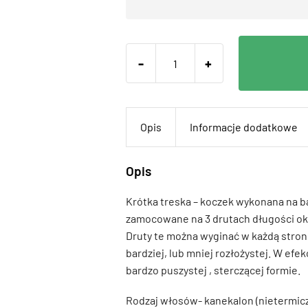
-
+
Opis
Informacje dodatkowe
Opis
Krótka treska – koczek wykonana na ba
zamocowane na 3 drutach długości ok.
Druty te można wyginać w każdą stronę
bardziej, lub mniej rozłożystej. W efe
bardzo puszystej , sterczącej formie.
Rodzaj włosów- kanekalon (nietermic