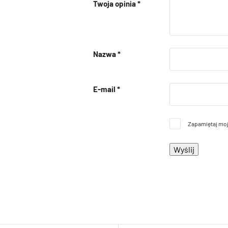
Twoja opinia
*
Nazwa
*
E-mail
*
Zapamiętaj moj