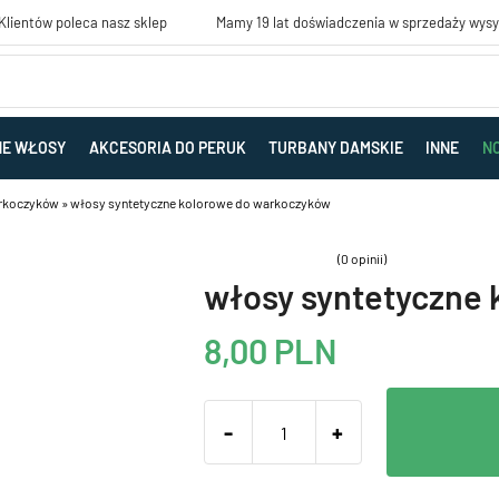
lientów poleca nasz sklep
Mamy 19 lat doświadczenia w sprzedaży wys
NE WŁOSY
AKCESORIA DO PERUK
TURBANY DAMSKIE
INNE
N
rkoczyków
»
włosy syntetyczne kolorowe do warkoczyków
(0 opinii)
włosy syntetyczne
8,00
PLN
-
+