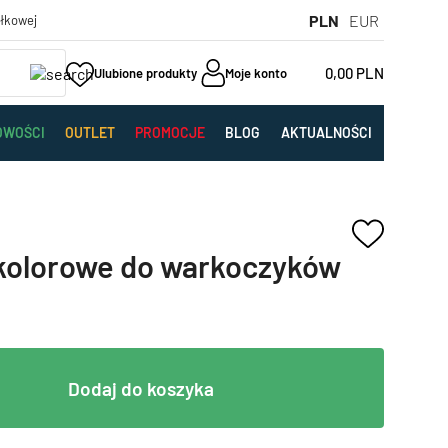
PLN
EUR
yłkowej
0,00
PLN
Ulubione produkty
Moje konto
OWOŚCI
OUTLET
PROMOCJE
BLOG
AKTUALNOŚCI
 kolorowe do warkoczyków
Dodaj do koszyka