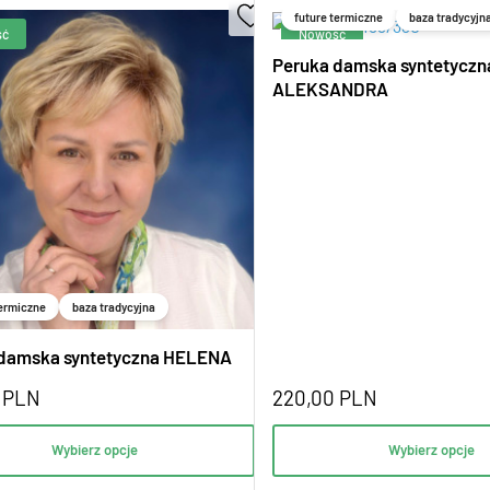
future termiczne
baza tradycyjn
Peruka damska syntetyczn
ALEKSANDRA
termiczne
baza tradycyjna
 damska syntetyczna HELENA
0
PLN
220,00
PLN
Wybierz opcje
Wybierz opcje