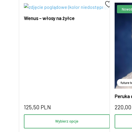
Wenus – włosy na żyłce
future 
Peruka
125,50
PLN
220,0
Wybierz opcje