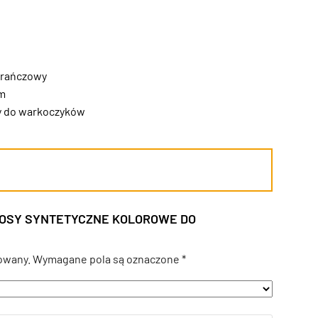
rańczowy
cm
y do warkoczyków
WŁOSY SYNTETYCZNE KOLOROWE DO
owany.
Wymagane pola są oznaczone
*