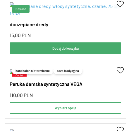
doczepiane dredy
15,00
PLN
Dodaj do koszyka
kanekalon nietermiczne
baza tradycyjna
Peruka damska syntetyczna VEGA
110,00
PLN
Wybierz opcje