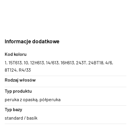
Informacje dodatkowe
Kod koloru
1
,
15T613
,
10
,
12H613
,
14/613
,
16H613
,
243T
,
24BT18
,
4/6
,
8T124
,
R4/33
Rodzaj włosów
Typ produktu
peruka z opaską
,
półperuka
Typ bazy
standard / basik