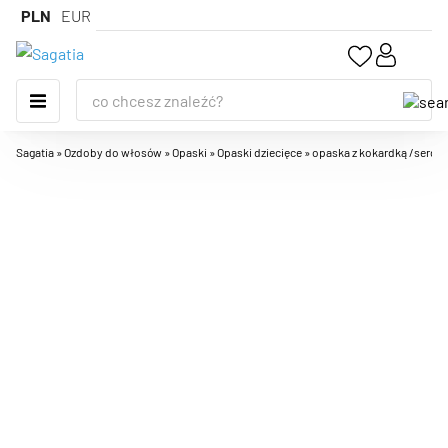
PLN
EUR
Sagatia
»
Ozdoby do włosów
»
Opaski
»
Opaski dziecięce
»
opaska z kokardką /serdu