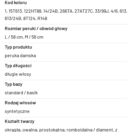
Kod koloru
1
,
15T613
,
122HT88
,
14/24B
,
266TA
,
27AT27C
,
33/99J
,
4/6
,
613
,
613/24B
,
8T124
,
R148
Rozmiar peruki / obwód głowy
L / 58 cm
,
M / 56 cm
Typ produktu
peruka damska
Typ długości
długie włosy
Typ bazy
standard / basik
Rodzaj włosów
syntetyczne
Kształt twarzy
okrągła
,
owalna
,
prostokątna
,
romboidalna / diament
,
z