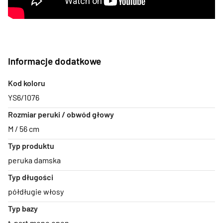
Informacje dodatkowe
Kod koloru
YS6/1076
Rozmiar peruki / obwód głowy
M / 56 cm
Typ produktu
peruka damska
Typ długości
półdługie włosy
Typ bazy
t-part mono open