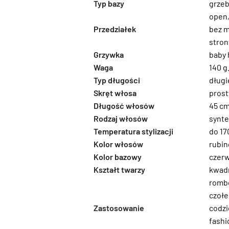
Typ bazy
grzeb
open
Przedziałek
bez m
stron
Grzywka
baby 
Waga
140 g
Typ długości
długi
Skręt włosa
prost
Długość włosów
45 c
Rodzaj włosów
synte
Temperatura stylizacji
do 17
Kolor włosów
rubin
Kolor bazowy
czer
Kształt twarzy
kwad
rombo
czoł
Zastosowanie
codz
fashi