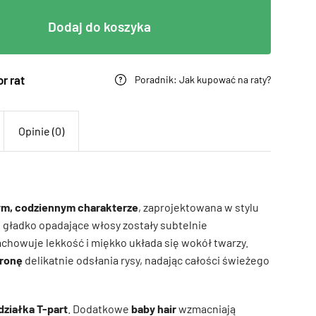
Dodaj do koszyka
r rat
Poradnik: Jak kupować na raty?
Opinie (0)
ym, codziennym charakterze
, zaprojektowana w stylu
, gładko opadające włosy zostały subtelnie
achowuje lekkość i miękko układa się wokół twarzy.
tronę
delikatnie odsłania rysy, nadając całości świeżego
działka T-part
. Dodatkowe
baby hair
wzmacniają