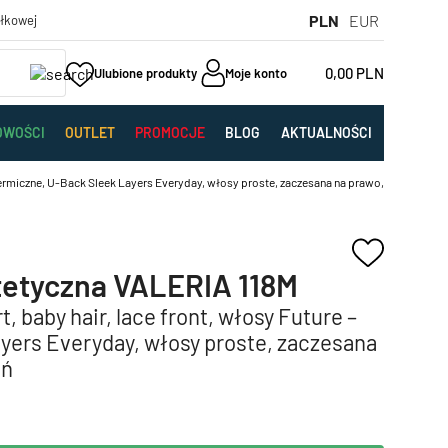
PLN
EUR
yłkowej
0,00
PLN
Ulubione produkty
Moje konto
OWOŚCI
OUTLET
PROMOCJE
BLOG
AKTUALNOŚCI
 termiczne, U-Back Sleek Layers Everyday, włosy proste, zaczesana na prawo,
tetyczna VALERIA 118M
t, baby hair, lace front, włosy Future –
yers Everyday, włosy proste, zaczesana
eń