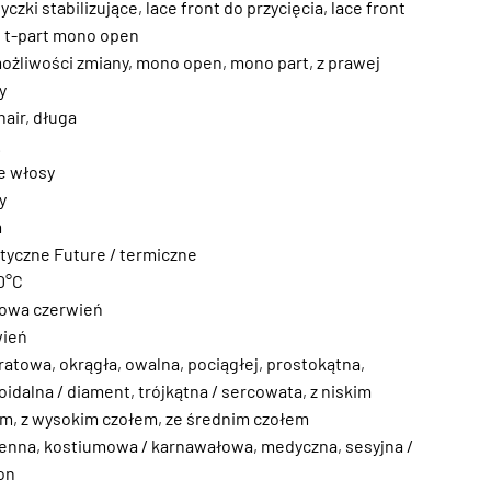
yczki stabilizujące
,
lace front do przycięcia
,
lace front
,
t-part mono open
ożliwości zmiany
,
mono open
,
mono part
,
z prawej
y
hair
,
długa
.
e włosy
y
m
tyczne Future / termiczne
0°C
owa czerwień
wień
ratowa
,
okrągła
,
owalna
,
pociągłej
,
prostokątna
,
idalna / diament
,
trójkątna / sercowata
,
z niskim
em
,
z wysokim czołem
,
ze średnim czołem
ienna
,
kostiumowa / karnawałowa
,
medyczna
,
sesyjna /
on