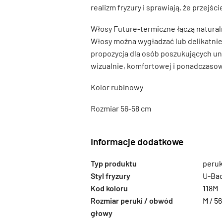
realizm fryzury i sprawiają, że przejści
Włosy Future-termiczne łączą naturalny
Włosy można wygładzać lub delikatnie
propozycja dla osób poszukujących uniw
wizualnie, komfortowej i ponadczasow
Kolor rubinowy
Rozmiar 56-58 cm
Informacje dodatkowe
Typ produktu
peru
Styl fryzury
U-Bac
Kod koloru
118M
Rozmiar peruki / obwód
M / 5
głowy