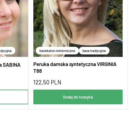
adycyjna
kanekalon nietermiczne
baza tradycyjna
Peruka damska syntetyczna VIRGINIA
na SABINA
T88
122,50
PLN
Dodaj do koszyka