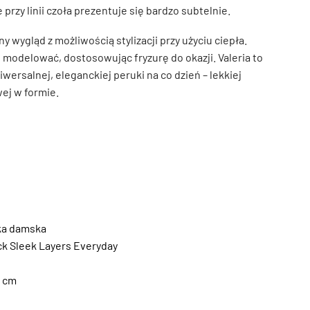
e przy linii czoła prezentuje się bardzo subtelnie.
 wygląd z możliwością stylizacji przy użyciu ciepła.
 modelować, dostosowując fryzurę do okazji. Valeria to
ersalnej, eleganckiej peruki na co dzień – lekkiej
ej w formie.
ka damska
k Sleek Layers Everyday
6 cm