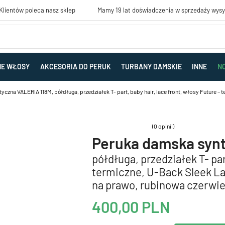
lientów poleca nasz sklep
Mamy 19 lat doświadczenia w sprzedaży wys
NE WŁOSY
AKCESORIA DO PERUK
TURBANY DAMSKIE
INNE
N
czna VALERIA 118M, półdługa, przedziałek T- part, baby hair, lace front, włosy Future –
(0 opinii)
Peruka damska syn
półdługa, przedziałek T- par
termiczne, U-Back Sleek La
na prawo, rubinowa czerwi
400,00
PLN