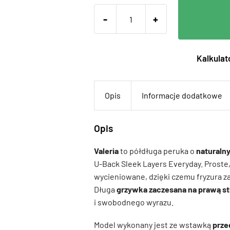
-
+
Kalkulato
Opis
Informacje dodatkowe
Opis
Valeria
to półdługa peruka o
naturaln
U-Back Sleek Layers Everyday. Proste
wycieniowane, dzięki czemu fryzura z
Długa
grzywka zaczesana na prawą s
i swobodnego wyrazu.
Model wykonany jest ze wstawką
prze