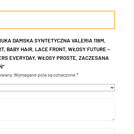
ERUKA DAMSKA SYNTETYCZNA VALERIA 118M,
T, BABY HAIR, LACE FRONT, WŁOSY FUTURE –
YERS EVERYDAY, WŁOSY PROSTE, ZACZESANA
Ń”
owany.
Wymagane pola są oznaczone
*