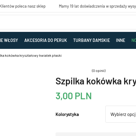
lientów poleca nasz sklep
Mamy 19 lat doświadczenia w sprzedaży wys
NE WŁOSY
AKCESORIA DO PERUK
TURBANY DAMSKIE
INNE
N
lka kokówka kryształowy kwiatek płaski
(0 opinii)
Szpilka kokówka kr
3,00
PLN
Kolorystyka