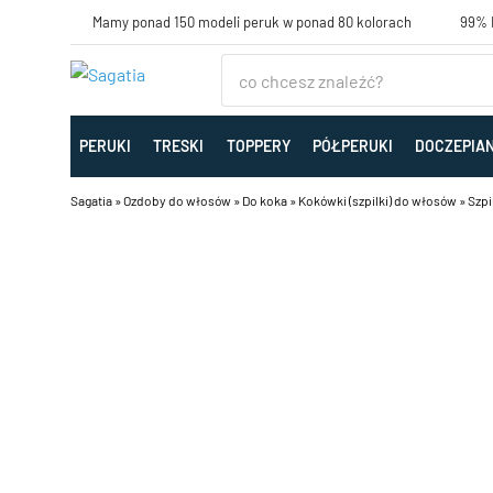
Mamy ponad 150 modeli peruk w ponad 80 kolorach
99% K
PERUKI
TRESKI
TOPPERY
PÓŁPERUKI
DOCZEPIA
Sagatia
»
Ozdoby do włosów
»
Do koka
»
Kokówki (szpilki) do włosów
»
Szpi