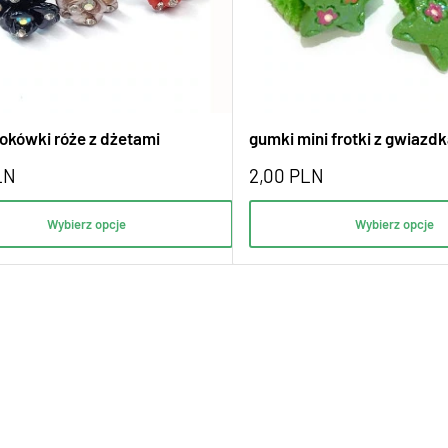
kokówki róże z dżetami
gumki mini frotki z gwiazdką
LN
2,00
PLN
Wybierz opcje
Wybierz opcje