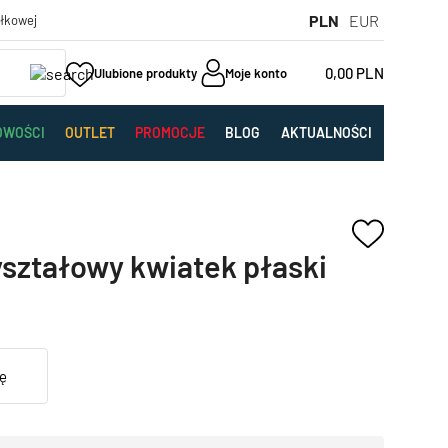
PLN
EUR
yłkowej
0,00
PLN
Ulubione produkty
Moje konto
OWOŚCI
OUTLET
PROMOCJE
BLOG
AKTUALNOŚCI
yształowy kwiatek płaski