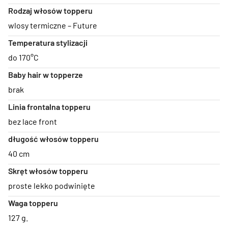
Rodzaj włosów topperu
wlosy termiczne – Future
Temperatura stylizacji
do 170°C
Baby hair w topperze
brak
Linia frontalna topperu
bez lace front
długość włosów topperu
40 cm
Skręt włosów topperu
proste lekko podwinięte
Waga topperu
127 g.