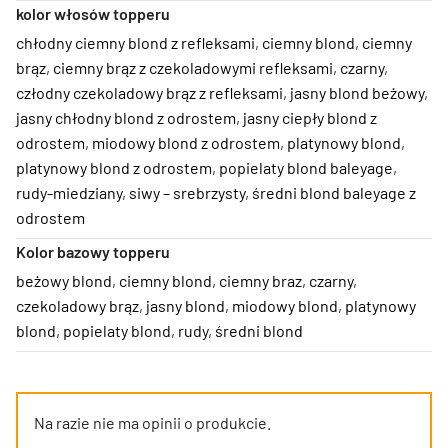
kolor włosów topperu
chłodny ciemny blond z refleksami
,
ciemny blond
,
ciemny
brąz
,
ciemny brąz z czekoladowymi refleksami
,
czarny
,
człodny czekoladowy brąz z refleksami
,
jasny blond beżowy
,
jasny chłodny blond z odrostem
,
jasny ciepły blond z
odrostem
,
miodowy blond z odrostem
,
platynowy blond
,
platynowy blond z odrostem
,
popielaty blond baleyage
,
rudy-miedziany
,
siwy – srebrzysty
,
średni blond baleyage z
odrostem
Kolor bazowy topperu
beżowy blond
,
ciemny blond
,
ciemny braz
,
czarny
,
czekoladowy brąz
,
jasny blond
,
miodowy blond
,
platynowy
blond
,
popielaty blond
,
rudy
,
średni blond
Na razie nie ma opinii o produkcie.