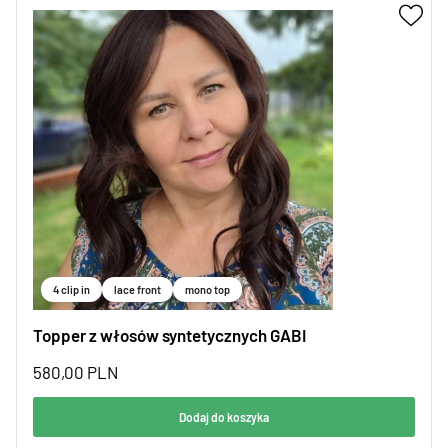
4 clip in
lace front
mono top
Topper z włosów syntetycznych GABI
580,00
PLN
Dodaj do koszyka