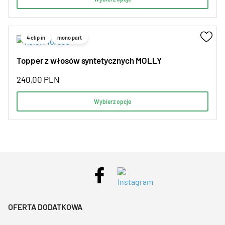
4 clip in
mono part
Topper z włosów syntetycznych MOLLY
240,00
PLN
Wybierz opcje
OFERTA DODATKOWA