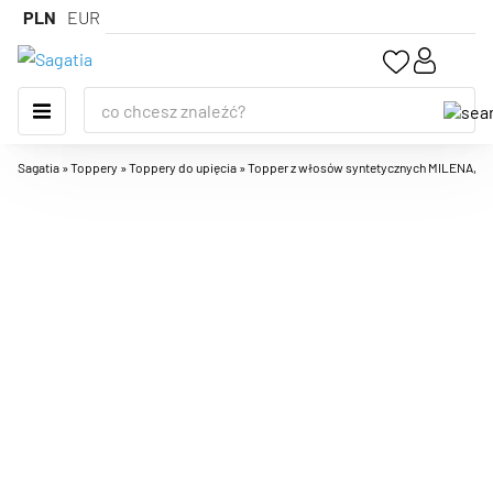
PLN
EUR
Sagatia
»
Toppery
»
Toppery do upięcia
»
Topper z włosów syntetycznych MILENA, baza