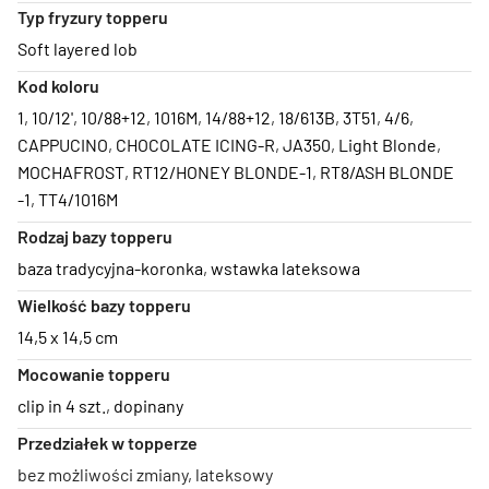
Typ fryzury topperu
Soft layered lob
Kod koloru
1
,
10/12'
,
10/88+12
,
1016M
,
14/88+12
,
18/613B
,
3T51
,
4/6
,
CAPPUCINO
,
CHOCOLATE ICING-R
,
JA350
,
Light Blonde
,
MOCHAFROST
,
RT12/HONEY BLONDE-1
,
RT8/ASH BLONDE
-1
,
TT4/1016M
Rodzaj bazy topperu
baza tradycyjna-koronka
,
wstawka lateksowa
Wielkość bazy topperu
14,5 x 14,5 cm
Mocowanie topperu
clip in 4 szt.
,
dopinany
Przedziałek w topperze
bez możliwości zmiany, lateksowy