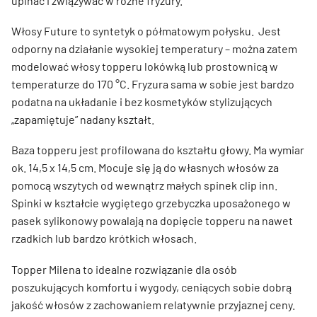
upinać i związywać w różne fryzury.
Włosy Future to syntetyk o półmatowym połysku. Jest
odporny na działanie wysokiej temperatury – można zatem
modelować włosy topperu lokówką lub prostownicą w
temperaturze do 170 °C. Fryzura sama w sobie jest bardzo
podatna na układanie i bez kosmetyków stylizujących
„zapamiętuje” nadany kształt.
Baza topperu jest profilowana do kształtu głowy. Ma wymiar
ok. 14,5 x 14,5 cm. Mocuje się ją do własnych włosów za
pomocą wszytych od wewnątrz małych spinek clip inn.
Spinki w kształcie wygiętego grzebyczka uposażonego w
pasek sylikonowy powalają na dopięcie topperu na nawet
rzadkich lub bardzo krótkich włosach.
Topper Milena to idealne rozwiązanie dla osób
poszukujących komfortu i wygody, ceniących sobie dobrą
jakość włosów z zachowaniem relatywnie przyjaznej ceny.