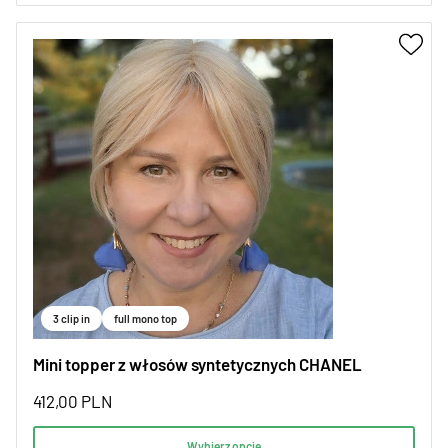
3 clip in
full mono top
Mini topper z włosów syntetycznych CHANEL
412,00
PLN
Wybierz opcje