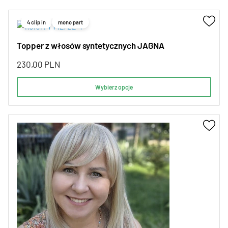
4 clip in
mono part
Topper z włosów syntetycznych JAGNA
230,00
PLN
Wybierz opcje