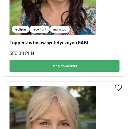
4 clip in
lace front
mono top
Topper z włosów syntetycznych GABI
580,00
PLN
Dodaj do koszyka