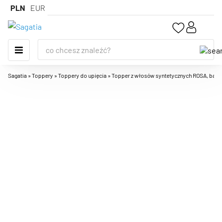
PLN
EUR
Sagatia
»
Toppery
»
Toppery do upięcia
»
Topper z włosów syntetycznych ROSA, baza T-