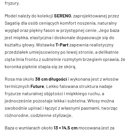
fryzury.
Model należy do kolekcji
SERENO
, zaprojektowanej przez
Sagatię dla osób ceniących komfort noszenia, naturalny
wygląd oraz piękny fason w przystępnej cenie. Jego baza
jest miękka, elastyczna i doskonale dopasowuje się do
kształtu głowy. Wstawka
T-Part
zapewnia realistyczny
przedziałek umiejscowiony po lewej stronie, a delikatnie
cięta linia frontu z subtelnie rozmytym brzegiem sprawia, że
koronka pięknie stapia się ze skórą.
Rosa ma około
38 cm długości
i wykonana jest z włosów
termicznych
Future
. Lekko falowana struktura nadaje
fryzurze naturalnej objętości i miękkiego ruchu, a
jednocześnie pozostaje lekka i subtelna. Włosy można
swobodnie upinać i łączyć z własnymi pasmami, tworząc
różnorodne, codzienne stylizacje.
Baza o wymiarach około
13 × 14,5 cm
mocowana jest za