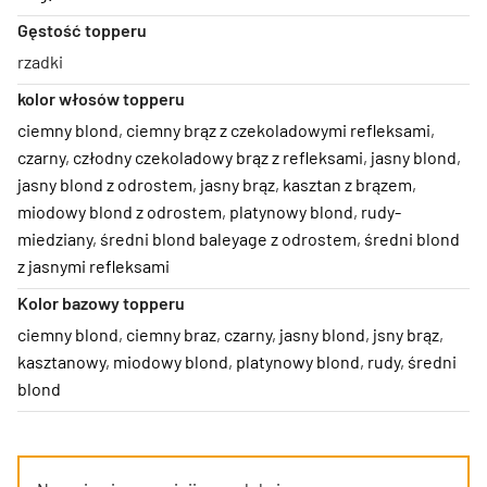
Gęstość topperu
rzadki
kolor włosów topperu
ciemny blond
,
ciemny brąz z czekoladowymi refleksami
,
czarny
,
człodny czekoladowy brąz z refleksami
,
jasny blond
,
jasny blond z odrostem
,
jasny brąz
,
kasztan z brązem
,
miodowy blond z odrostem
,
platynowy blond
,
rudy-
miedziany
,
średni blond baleyage z odrostem
,
średni blond
z jasnymi refleksami
Kolor bazowy topperu
ciemny blond
,
ciemny braz
,
czarny
,
jasny blond
,
jsny brąz
,
kasztanowy
,
miodowy blond
,
platynowy blond
,
rudy
,
średni
blond