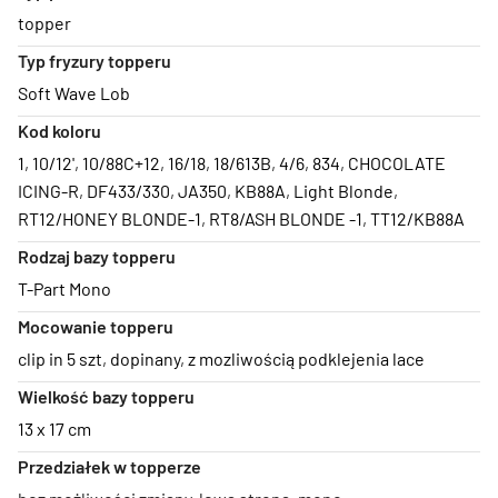
topper
Typ fryzury topperu
Soft Wave Lob
Kod koloru
1
,
10/12'
,
10/88C+12
,
16/18
,
18/613B
,
4/6
,
834
,
CHOCOLATE
ICING-R
,
DF433/330
,
JA350
,
KB88A
,
Light Blonde
,
RT12/HONEY BLONDE-1
,
RT8/ASH BLONDE -1
,
TT12/KB88A
Rodzaj bazy topperu
T-Part Mono
Mocowanie topperu
clip in 5 szt
,
dopinany
,
z mozliwością podklejenia lace
Wielkość bazy topperu
13 x 17 cm
Przedziałek w topperze