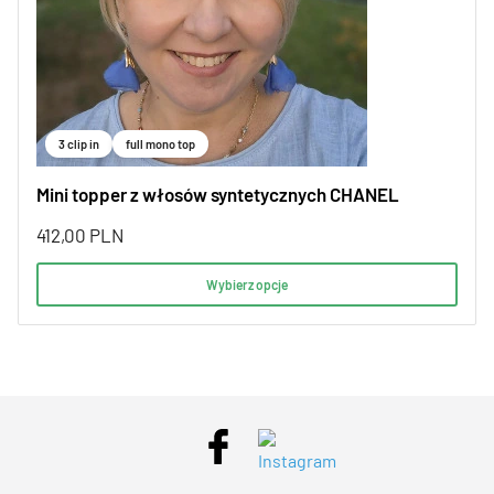
3 clip in
full mono top
Mini topper z włosów syntetycznych CHANEL
412,00
PLN
Wybierz opcje