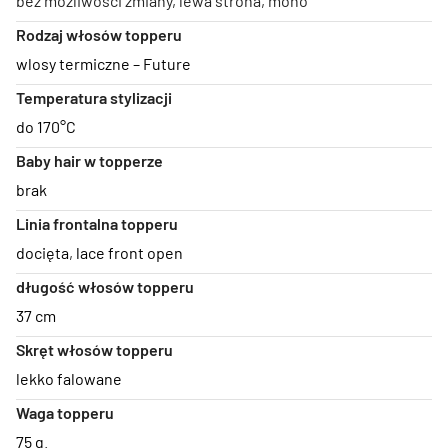
bez możliwości zmiany, lewa strona, mono
Rodzaj włosów topperu
wlosy termiczne – Future
Temperatura stylizacji
do 170°C
Baby hair w topperze
brak
Linia frontalna topperu
docięta
,
lace front open
długość włosów topperu
37 cm
Skręt włosów topperu
lekko falowane
Waga topperu
75 g.