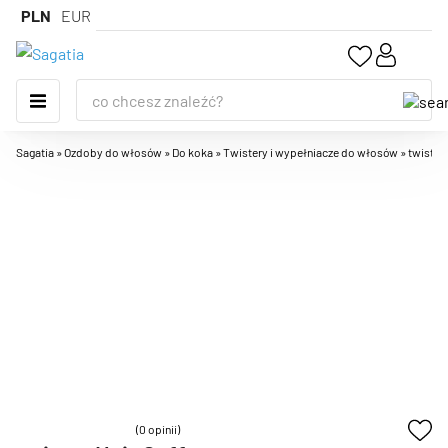
PLN
EUR
Sagatia
»
Ozdoby do włosów
»
Do koka
»
Twistery i wypełniacze do włosów
»
twister 
(0 opinii)