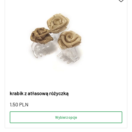
krabik z atłasową różyczką
1,50
PLN
Wybierz opcje