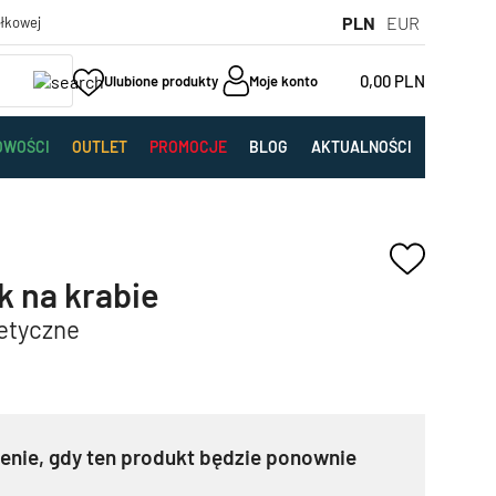
PLN
EUR
yłkowej
0,00
PLN
Ulubione produkty
Moje konto
OWOŚCI
OUTLET
PROMOCJE
BLOG
AKTUALNOŚCI
k na krabie
tetyczne
nie, gdy ten produkt będzie ponownie