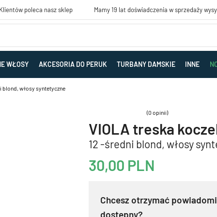
lientów poleca nasz sklep
Mamy 19 lat doświadczenia w sprzedaży wys
NE WŁOSY
AKCESORIA DO PERUK
TURBANY DAMSKIE
INNE
N
ni blond, włosy syntetyczne
(0 opinii)
VIOLA treska kocze
12 -średni blond, włosy syn
30,00
PLN
Chcesz otrzymać powiadomie
dostępny?