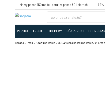
Mamy ponad 150 modeli peruk w ponad 80 kolorach
99% K
PERUKI
TRESKI
TOPPERY
PÓŁPERUKI
DOCZEPIA
Sagatia
»
Treski
»
Koczki na krabie
»
VIOLA treska koczek na krabie, 12 -śred