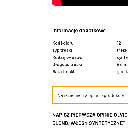
Informacje dodatkowe
Kod koloru
12
Typ treski
tresk
Rodzaj włosów
synte
Długość treski
8 cm
Baza treski
gumk
Na razie nie ma opinii o produkcie.
NAPISZ PIERWSZĄ OPINIĘ O „VI
BLOND, WŁOSY SYNTETYCZNE”