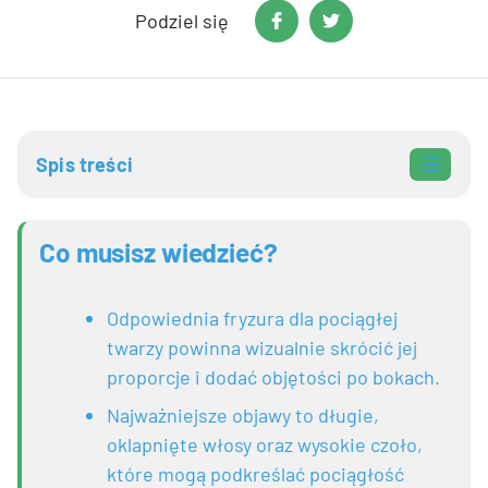
Podziel się
Spis treści
1.
Objętość horyzontalna – klucz do optycznego
skrócenia owalu
Co musisz wiedzieć?
1.1.
Krótki french bob – ostre cięcie na linii ust
2.
Cięcia typu shaggy – kontrolowany nieład i
Odpowiednia fryzura dla pociągłej
szerokość
twarzy powinna wizualnie skrócić jej
3.
Jaka grzywka do pociągłej twarzy – maskowanie
proporcje i dodać objętości po bokach.
wysokiego czoła
Najważniejsze objawy to długie,
4.
Najlepsze i najgorsze proporcje cięć – szybkie
oklapnięte włosy oraz wysokie czoło,
zestawienie
które mogą podkreślać pociągłość
5.
Peruki Sagatia – sprawdzaj nowe trendy bez