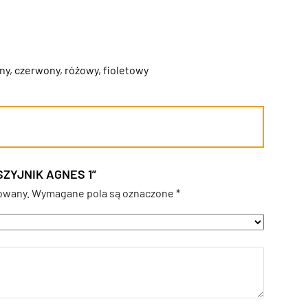
ny
,
czerwony
,
różowy
,
fioletowy
SZYJNIK AGNES 1”
owany.
Wymagane pola są oznaczone
*