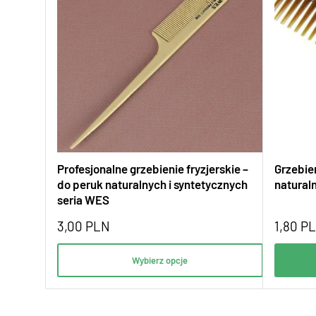
Profesjonalne grzebienie fryzjerskie –
Grzebie
do peruk naturalnych i syntetycznych
natura
seria WES
3,00
PLN
1,80
P
Wybierz opcje