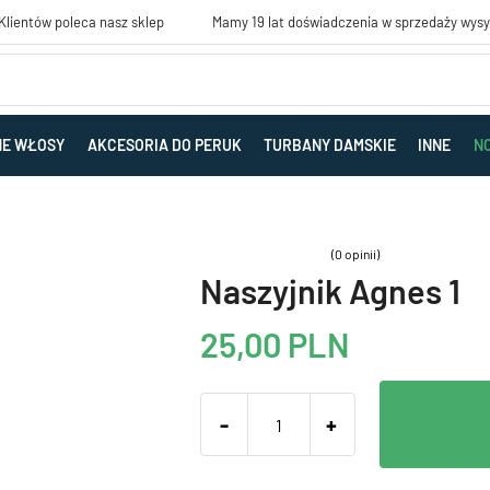
lientów poleca nasz sklep
Mamy 19 lat doświadczenia w sprzedaży wys
NE WŁOSY
AKCESORIA DO PERUK
TURBANY DAMSKIE
INNE
N
(0 opinii)
Naszyjnik Agnes 1
25,00
PLN
-
+