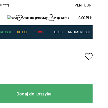
PLN
EUR
yłkowej
0,00
PLN
Ulubione produkty
Moje konto
OWOŚCI
OUTLET
PROMOCJE
BLOG
AKTUALNOŚCI
Dodaj do koszyka