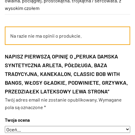
owalna
,
pociągłej
,
prostokątna
,
trójkątna / sercowata
,
z
wysokim czołem
Na razie nie ma opinii o produkcie.
NAPISZ PIERWSZĄ OPINIĘ O „PERUKA DAMSKA
SYNTETYCZNA ARLETA, PÓŁDŁUGA, BAZA
TRADYCYJNA, KANEKALON, CLASSIC BOB WITH
BANGS, WŁOSY GŁADKIE, PODWINIETE, GRZYWKA,
PRZEDZIAŁEK LATEKSOWY LEWA STRONA”
Twój adres email nie zostanie opublikowany.
Wymagane
pola są oznaczone
*
Twoja ocena