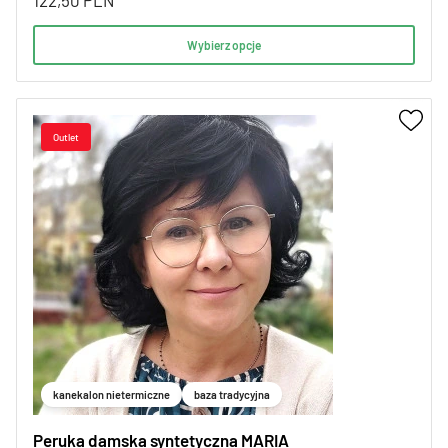
122,50
PLN
Wybierz opcje
kanekalon nietermiczne
baza tradycyjna
Peruka damska syntetyczna MARIA