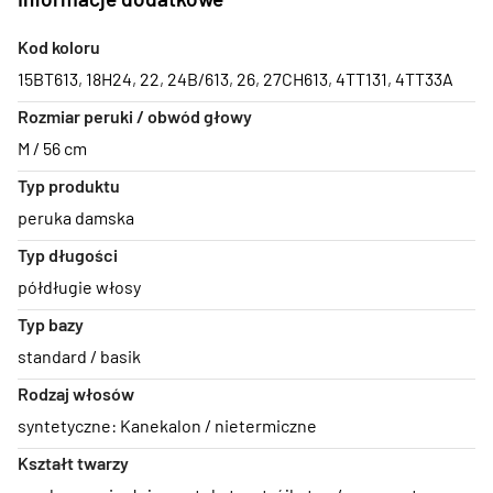
Kod koloru
15BT613
,
18H24
,
22
,
24B/613
,
26
,
27CH613
,
4TT131
,
4TT33A
Rozmiar peruki / obwód głowy
M / 56 cm
Typ produktu
peruka damska
Typ długości
półdługie włosy
Typ bazy
standard / basik
Rodzaj włosów
syntetyczne: Kanekalon / nietermiczne
Kształt twarzy